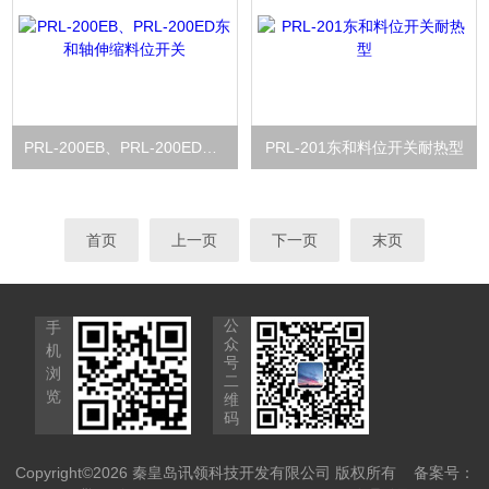
PRL-200EB、PRL-200ED东和轴伸缩料位开关
PRL-201东和料位开关耐热型
首页
上一页
下一页
末页
公
手
众
机
号
浏
二
览
维
码
Copyright©2026 秦皇岛讯领科技开发有限公司 版权所有
备案号：