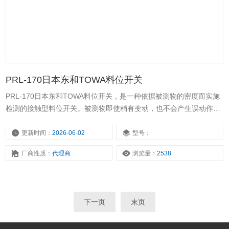
PRL-170日本东和TOWA料位开关
PRL-170日本东和TOWA料位开关，是一种依据被测物的密度而实施
检测的接触型料位开关。被测物即使稍有变动，也不会产生误动作。
使用方便，在检测低密度的被测物时，只需要更换检测桨叶即可。料
位传感器日本东和堵料开关，是一种简单的机械方式装置，与以其他
更新时间：
2026-06-02
型号：
方式为原理的料位开关相比，其抗振动、抗冲击的能力很强，也可克
厂商性质：
代理商
浏览量：
2538
服挂料的问题，是粉体在料位检测方面适用的料位开关。
下一页
末页