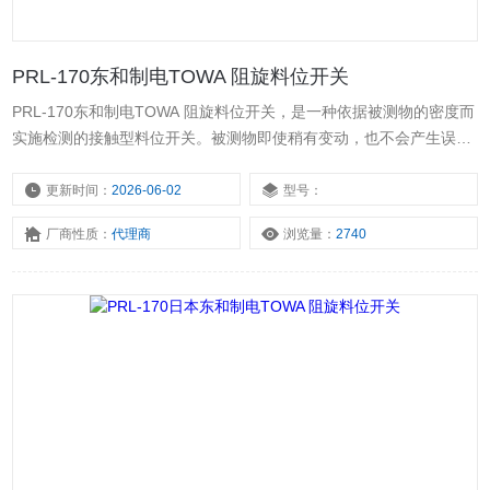
PRL-170东和制电TOWA 阻旋料位开关
PRL-170东和制电TOWA 阻旋料位开关，是一种依据被测物的密度而
实施检测的接触型料位开关。被测物即使稍有变动，也不会产生误动
作。使用方便，在检测低密度的被测物时，只需要更换检测桨叶即
可。料位传感器日本东和堵料开关，是一种简单的机械方式装置，与
更新时间：
2026-06-02
型号：
以其他方式为原理的料位开关相比，其抗振动、抗冲击的能力很强，
厂商性质：
代理商
浏览量：
2740
也可克服挂料的问题，是粉体在料位检测方面适用的料位开关。