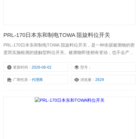
PRL-170日本东和制电TOWA 阻旋料位开关
PRL-170日本东和制电TOWA 阻旋料位开关，是一种依据被测物的密
度而实施检测的接触型料位开关。被测物即使稍有变动，也不会产生
误动作。使用方便，在检测低密度的被测物时，只需要更换检测桨叶
即可。料位传感器日本东和堵料开关，是一种简单的机械方式装置，
更新时间：
2026-06-02
型号：
与以其他方式为原理的料位开关相比，其抗振动、抗冲击的能力很
厂商性质：
代理商
浏览量：
2829
强，也可克服挂料的问题，是粉体在料位检测方面适用的料位开关。