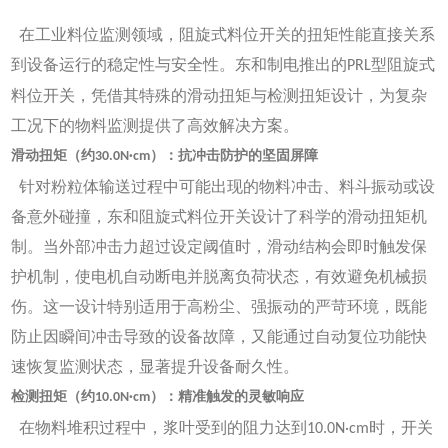
在工业料位监测领域，阻旋式料位开关的扭矩性能直接关系
到设备运行的稳定性与安全性。东和制电推出的
型阻旋式
PRL
料位开关，凭借其特殊的滑动扭矩与检测扭矩设计，为复杂
工况下的物料监测提供了高效解决方案。
滑动扭矩（约
）：抗冲击防护的坚固屏障
30.0N·cm
针对粉粒体输送过程中可能出现的物料冲击、料斗振动或设
备意外碰撞，东和阻旋式料位开关设计了科学的滑动扭矩机
制。当外部冲击力超过设定阈值时，滑动结构会即时触发保
护机制，使电机自动断电并脱离负荷状态，有效避免机械损
伤。这一设计特别适用于高粉尘、强振动的严苛环境，既能
防止因瞬间冲击导致的设备故障，又能通过自动复位功能快
速恢复监测状态，显著提升设备耐久性。
检测扭矩（约
）：精准触发的灵敏响应
10.0N·cm
在物料堆积过程中，浆叶受到的阻力达到
时，开关
10.0N·cm