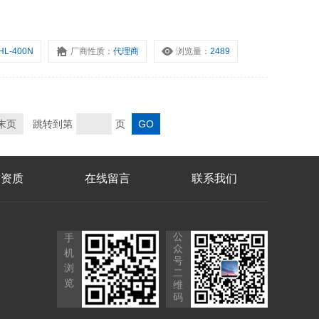
HL-400N
厂商性质：
代理商
浏览量：
2489
末页
跳转到第
页
誉资质
在线留言
联系我们
公
手
众
机
号
浏
二
览
维
码