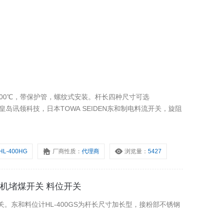
热100℃，带保护管，螺纹式安装。杆长四种尺寸可选
片。秦皇岛讯领科技，日本TOWA SEIDEN东和制电料流开关，旋阻
HL-400HG
厂商性质：
代理商
浏览量：
5427
给煤机堵煤开关 料位开关
关。东和料位计HL-400GS为杆长尺寸加长型，接粉部不锈钢