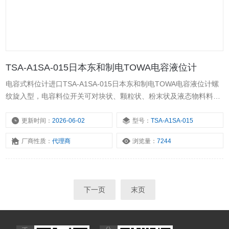
TSA-A1SA-015日本东和制电TOWA电容液位计
电容式料位计进口TSA-A1SA-015日本东和制电TOWA电容液位计螺
纹旋入型，电容料位开关可对块状、颗粒状、粉末状及液态物料料仓
的料位进行控制，或上、下限位报警。在冶金、石油、化工、轻工、
煤炭、水泥、粮食等行业中应用广泛。
更新时间：
2026-06-02
型号：
TSA-A1SA-015
厂商性质：
代理商
浏览量：
7244
下一页
末页