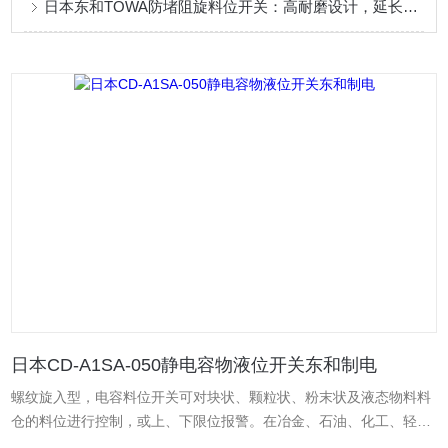
日本东和TOWA防堵阻旋料位开关：高耐磨设计，延长设备使用寿命
日本CD-A1SA-050静电容物液位开关东和制电
螺纹旋入型，电容料位开关可对块状、颗粒状、粉末状及液态物料料
仓的料位进行控制，或上、下限位报警。在冶金、石油、化工、轻
工、煤炭、水泥、粮食等行业中应用广泛。东和制电 直流24V标准型