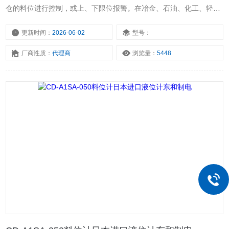
仓的料位进行控制，或上、下限位报警。在冶金、石油、化工、轻
工、煤炭、水泥、粮食等行业中应用广泛。东和制电 直流24V标准型
电容料位计。CD-A1SA-050东和制电 标准型电容料位计 测量可靠。
更新时间：
2026-06-02
型号：
CD-A1SA-050电容式料位计耐用 日本TOWA进口。
厂商性质：
代理商
浏览量：
5448