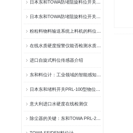
日本东和TOWA防堵阻旋料位开关：高耐磨设计，延长设备使用寿命
日本东和TOWA防堵阻旋料位开关的防堵设计助力料仓稳定运行
粉粒料物料输送系统上料机的料位传感器PRL-100/HL-400型（TOWA料位计）
在线水质硬度报警仪能否检测水质的软化情况？
进口自旋式料位传感器介绍
东和料位计：工业领域的智能感知专家
日本东和堵料开关PRL-100型物位控制器的使用场合
意大利进口水硬度在线检测仪
除尘器的关键：东和TOWA PRL-201 耐高温桨叶旋转式料位计
TOWA SEIDEN料位计