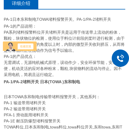
详细介绍
PA-1日本东和制电TOWA堵料报警开关。PA-1/PA-2堵料开关
PA-1的产品说明：
PA系列堵料报警料位开关堵料开关是运用于传送带上流动的粉体，
颗粒，块状物位的检测，使用位于料位计前段的桨叶进行检测，由于
桨叶的倾斜到一定的角度以上时，内部的微型开关收到挤压，从而将
是否有物料正在流动作为信号予以输出。
PA-1
的产品优点：
无需调试，无源纯机械式原理，误动作少，安全环保节能，安装方
便，机动灵活的应对各种粉末，颗粒,块状物料的流动与停止。因不
采用电机，简易且运行稳定。
PA-1/PA-2堵料开关 日本(TOWA )东和制电
日本TOWA东和制电传输带堵料报警开关，
其他系列：
PA-1 输送带用堵料开关
PA-2 输送带用堵料开关
PFA-1 滑动面用堵料开关
PA-1E 耐压防爆型堵料报警开关
TOWA料位,日本东和制电,towa料位,towa料位开关,东和towa,东和T