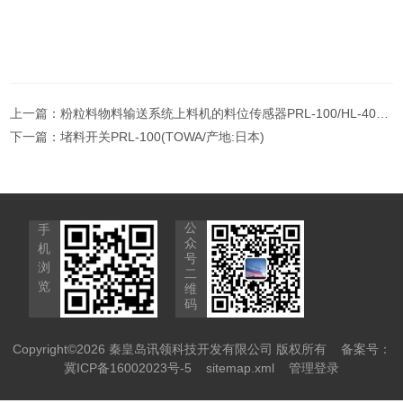
上一篇：
粉粒料物料输送系统上料机的料位传感器PRL-100/HL-400型（TOWA料位计）
下一篇：
堵料开关PRL-100(TOWA/产地:日本)
公
手
众
机
号
浏
二
览
维
码
Copyright©2026 秦皇岛讯领科技开发有限公司 版权所有
备案号：
冀ICP备16002023号-5
sitemap.xml
管理登录