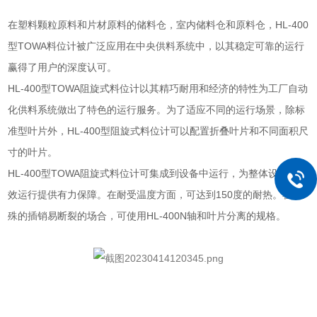
在塑料颗粒原料和片材原料的储料仓，室内储料仓和原料仓，
HL-400
型
TOWA
料位计被广泛应用在中央供料系统中，以其稳定可靠的运行
赢得了用户的深度认可。
HL-400
型
TOWA
阻旋式料位计以其精巧耐用和经济的特性为工厂自动
化供料系统做出了特色的运行服务。为了适应不同的运行场景，除标
准型叶片外，
HL-400
型阻旋式料位计可以配置折叠叶片和不同面积尺
寸的叶片。
HL-400
型
TOWA
阻旋式料位计可集成到设备中运行，为整体设备的高
效运行提供有力保障。在耐受温度方面，可达到
150
度的耐热。在特
殊的插销易断裂的场合，可使用
HL-400N
轴和叶片分离的规格。