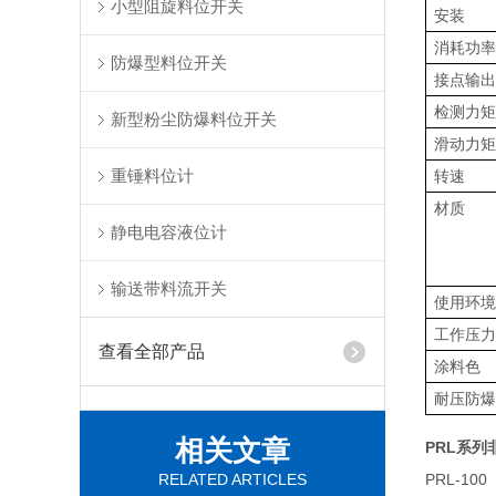
小型阻旋料位开关
安装
消耗功
防爆型料位开关
接点输
检测力
新型粉尘防爆料位开关
滑动力
重锤料位计
转速
材质
静电电容液位计
输送带料流开关
使用环
工作压
查看全部产品
涂料色
耐压防
相关文章
PRL
系列
RELATED ARTICLES
PRL-100