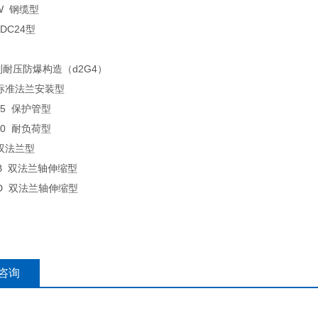
0W
钢缆型
 DC24
型
列耐压防爆构造（
d2G4
）
标准法兰安装型
25
保护管型
40
耐负荷型
双法兰型
EB
双法兰轴伸缩型
ED
双法兰轴伸缩型
咨询