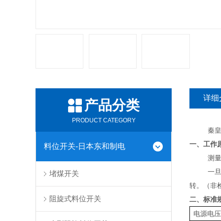
详细
产品分类
PRODUCT CATEGORY
秦皇
一、工作
料位开关-日本东和制电
测
一
堵煤开关
转。（非
阻旋式料位开关
二、标准
电源电