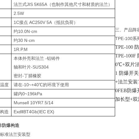
法兰式JIS 5K65A（也制作其他尺寸和材质的法兰）
率
2.5W
出
1C接点 AC250V 5A（抵抗负荷）
三、
产品阵
矩
约10.0N·cm
TPE-10
矩
约30 N·cm
TPE-10
1R.P.M
TPE-10
本体外壳和法兰 -铝铸件
0℃+双片
轴和叶片-SUS304
1 防爆开
密封-丁腈橡胶
+法兰安装
境温度
请在-10~+40℃的环境下使用
0FEB防
力
罐内0~196kPa
加长型+双
Munsell 10YR7.5/14
爆构造
ExdⅡBT4Gb(IEC EX)
非防爆构造
标准法兰安装型