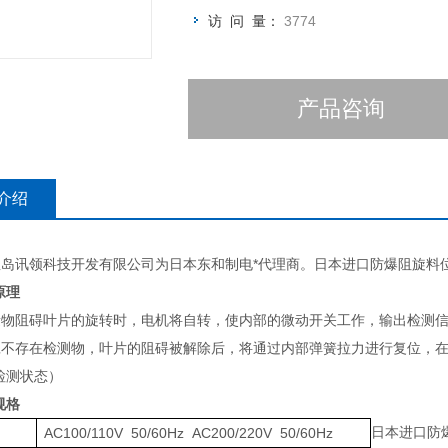
访 问 量：
3774
产品咨询
介绍
岛讯领科技开发有限公司为日本东和制电*代理商。日本进口防爆阻旋料位开关T
原理
量物阻碍叶片的旋转时，电机将自转，使内部的微动开关工作，输出检测
旦不存在检测物，叶片的阻碍被解除后，将通过内部弹簧拉力进行复位，
检测状态）
规格
日本进口防爆
压
AC100/110V 50/60Hz AC200/220V 50/60Hz