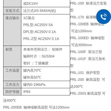
PRL-100
标准法兰安装
或
DC24V
型
安装方式
法兰式
JIS 5K65A(
铝
)
PRL-170
标准螺纹型
接点输出
1C
接点
PRL-100EB
轴伸缩型
PRL
型
-AC250V 5A
可达
1200mm
DPL
型
-AC250V 0.1A
PRL-100ED
轴伸缩型
PRL-Z
型
AC250V 0.1A
可达
3000mm
材质
本体外壳和法兰：
铝铸件
PRL-100F
双法兰型
轴和叶片
：
SUS304
PRL-101F
双法兰加长
密封
：丁腈橡胶
型
工作温度
罐内高
70
℃
PRL-101
保护管型
罐外高
55
℃
PRL-200
耐高温型
可
工作压力
罐内
0-196kPa
达
200
℃
防护等级
IP65
PRL-200S
耐高温型
可
达
400
℃
PRL-200EB
轴伸缩耐高温型
可达
1200mm