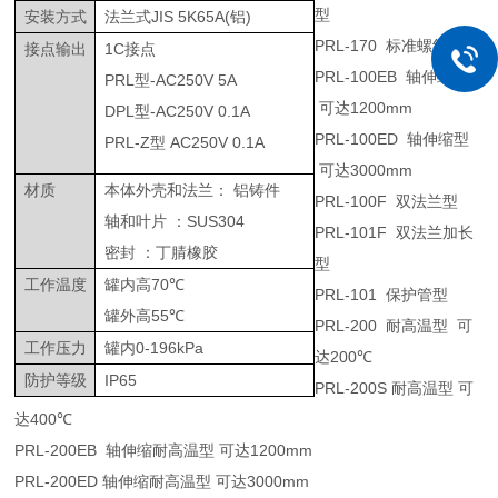
型
安装方式
法兰式
JIS 5K65A(
铝
)
PRL-170
标准螺纹型
接点输出
1C
接点
PRL-100EB
轴伸缩型
PRL
型
-AC250V 5A
可达
1200mm
DPL
型
-AC250V 0.1A
PRL-100ED
轴伸缩型
PRL-Z
型
AC250V 0.1A
可达
3000mm
材质
本体外壳和法兰：
铝铸件
PRL-100F
双法兰型
轴和叶片
：
SUS304
PRL-101F
双法兰加长
密封
：丁腈橡胶
型
工作温度
罐内高
70
℃
PRL-101
保护管型
罐外高
55
℃
PRL-200
耐高温型
可
工作压力
罐内
0-196kPa
达
200
℃
防护等级
IP65
PRL-200S
耐高温型
可
达
400
℃
PRL-200EB
轴伸缩耐高温型
可达
1200mm
PRL-200ED
轴伸缩耐高温型
可达
3000mm