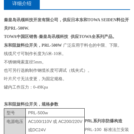
详细介绍
秦皇岛讯领科技开发有限公司，供应日本东和TOWA SEIDEN料位开
关PRL-500W.
TOWA中国区销售-秦皇岛讯领科技 供应TOWA全系列产品。
东和阻旋料位开关
，
PRL-500W
广泛应用于料仓的中限、下限。
线缆
尺寸可制作长度为5米-
10米。
不锈钢绳索直径5mm。
也可另行选购制作钢缆长度可调试（线夹式）。
叶片尺寸无法变更，为固定规格。
罐内工作压力：0-49Kpa
东和阻旋料位开关
，规格参数
型号
PRL-500w
PRL
系列非防爆构造
电源电压
AC100/110V
或
AC200/220V
PRL-100
标准法兰安装
或
DC24V