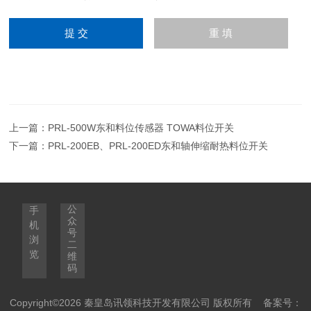
上一篇：
PRL-500W东和料位传感器 TOWA料位开关
下一篇：
PRL-200EB、PRL-200ED东和轴伸缩耐热料位开关
公
手
众
机
号
浏
二
览
维
码
Copyright©2026 秦皇岛讯领科技开发有限公司 版权所有
备案号：