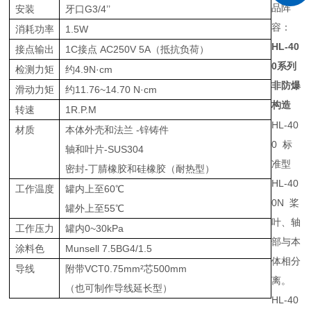
品阵
安装
牙口G3/4’’
容：
消耗功率
1.5W
HL-40
接点输出
1C接点 AC250V 5A（抵抗负荷）
0
系列
检测力矩
约4.9N·cm
非防爆
滑动力矩
约11.76~14.70 N·cm
构造
转速
1R.P.M
HL-40
材质
本体外壳和法兰 -锌铸件
0
标
轴和叶片-SUS304
准型
密封-丁腈橡胶和硅橡胶（耐热型）
HL-40
工作温度
罐内上至60℃
0N
桨
罐外上至55℃
叶、轴
工作压力
罐内0~30kPa
部与本
涂料色
Munsell 7.5BG4/1.5
体相分
导线
附带VCT0.75mm²芯500mm
离。
（也可制作导线延长型）
HL-40