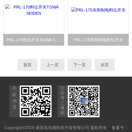
PRL-170料位开关TOWA SEIDEN
PRL-170东和制电料位开关
首页
上一页
下一页
末页
公
手
众
机
号
浏
二
览
维
码
Copyright©2026 秦皇岛讯领科技开发有限公司 版权所有
备案号：