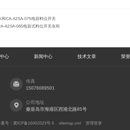
东和CA-A2SA-075电容料位开关
CA-A2SA-085电容式料位开关东和
中心
新闻中心
技术文章
荣
传真
15076089501
公司地址
秦皇岛市海港区西港北路85号
案号：冀ICP备16002023号-5
sitemap.xml
管理登录