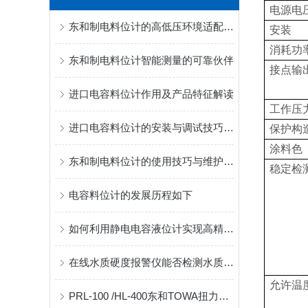
电源电
东和制电料位计的高低压环境适配性能分析
安装
消耗功
东和制电料位计智能测量的可靠伙伴
接点输
进口电容料位计作用及产品特征解读
工作压
进口电容料位计的安装与调试技巧说明
保护构
涂料色
东和制电料位计的使用技巧与维护策略
稳定检
电容料位计的发展历程如下
如何利用静电电容液位计实现高精度液位测量？
在线水质硬度报警仪能否检测水质的软化情况？
允许温
PRL-100 /HL-400东和TOWA扭力可调型阻旋料位开关AC220V(产地:日本大阪)