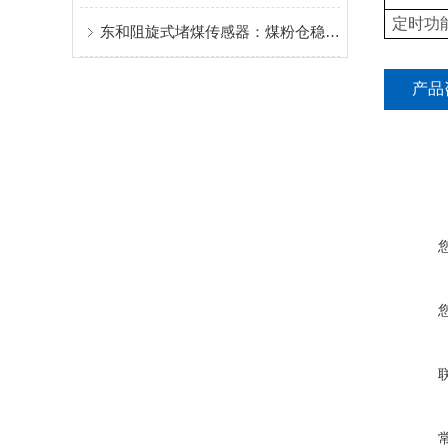
定时功
东和阻旋式堵煤传感器：煤粉仓稳定运行的 “守护者”
产品