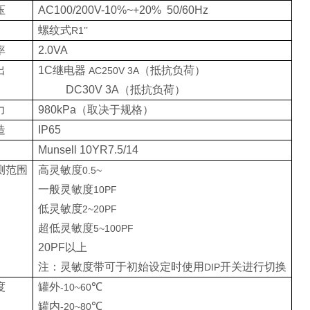
压
AC100/200V-10%~+20%
50/60Hz
螺纹式
R1’’
率
2.0VA
出
1C
继电器
（抵抗负荷）
AC250V 3A
DC30V 3A
（抵抗负荷）
力
980kPa
（取决于规格）
造
IP65
Munsell 10YR7.5/14
测范围
高灵敏度
0.5~
一般灵敏度
10PF
低灵敏度
2~20PF
超低灵敏度
5~100PF
20PF
以上
注：灵敏度带可于初始设定时使用
开关进行切换
DIP
度
罐外
℃
-10~60
罐内
℃
-20~80