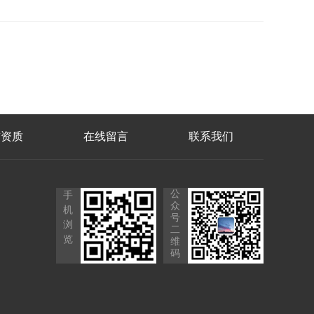
誉资质
在线留言
联系我们
公
手
众
机
号
浏
二
览
维
码