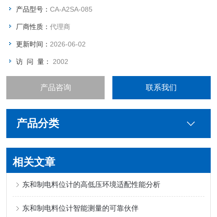
泥、粮食等行业中应用广泛。
产品型号：
CA-A2SA-085
厂商性质：
代理商
更新时间：
2026-06-02
访 问 量：
2002
产品咨询
联系我们
产品分类
相关文章
东和制电料位计的高低压环境适配性能分析
东和制电料位计智能测量的可靠伙伴