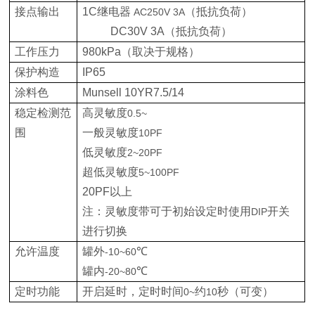
接点输出
1C
继电器
（抵抗负荷）
AC250V 3A
DC30V 3A
（抵抗负荷）
工作压力
980kPa
（取决于规格）
保护构造
IP65
涂料色
Munsell 10YR7.5/14
稳定检测范
高灵敏度
0.5~
围
一般灵敏度
10PF
低灵敏度
2~20PF
超低灵敏度
5~100PF
20PF
以上
注：灵敏度带可于初始设定时使用
开关
DIP
进行切换
允许温度
罐外
℃
-10~60
罐内
℃
-20~80
定时功能
开启延时，定时时间
约
秒（可变）
0~
10