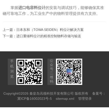
掌握
进口电容料位计
的安装与调试技巧，能够确保其准
确可靠地工作，为工业生产中的物料管理提供有力支持。
上一篇：
日本东和（TOWA SEIDEN）料位计解决方案
下一篇：
进口重锤料位计的精准控制物料存储与输送
公
手
众
机
号
浏
二
览
维
码
Copyright©2026 秦皇岛讯领科技开发有限公司 版权所有
备案号：
冀ICP备16002023号-5
sitemap.xml
管理登录