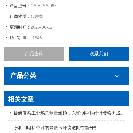
泥、粮食等行业中应用广泛。
产品型号：
CA-A2SA-095
厂商性质：
代理商
更新时间：
2026-06-02
访 问 量：
1846
产品咨询
联系我们
产品分类
相关文章
破解复杂工业场景测量难题，东和制电料位计凭实力成为可靠选择
东和制电料位计的高低压环境适配性能分析