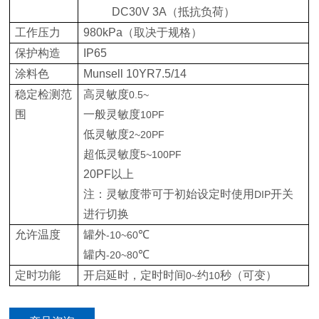
DC30V 3A
（抵抗负荷）
工作压力
980kPa
（取决于规格）
保护构造
IP65
涂料色
Munsell 10YR7.5/14
稳定检测范
高灵敏度
0.5~
围
一般灵敏度
10PF
低灵敏度
2~20PF
超低灵敏度
5~100PF
20PF
以上
注：灵敏度带可于初始设定时使用
开关
DIP
进行切换
允许温度
罐外
℃
-10~60
罐内
℃
-20~80
定时功能
开启延时，定时时间
约
秒（可变）
0~
10