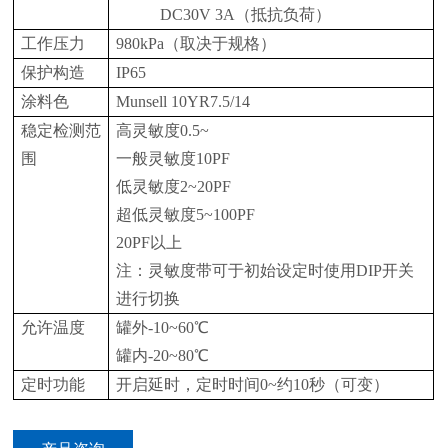
DC30V 3A（抵抗负荷）
工作压力
980kPa（取决于规格）
保护构造
IP65
涂料色
Munsell 10YR7.5/14
稳定检测范
高灵敏度0.5~
围
一般灵敏度10PF
低灵敏度2~20PF
超低灵敏度5~100PF
20PF以上
注：灵敏度带可于初始设定时使用DIP开关
进行切换
允许温度
罐外-10~60℃
罐内-20~80℃
定时功能
开启延时，定时时间0~约10秒（可变）