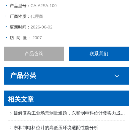
蚀、多粉尘的恶劣环境；在冶金、石油、化工、轻工、煤炭、水
产品型号：
CA-A2SA-100
泥、粮食等行业中应用广泛。
厂商性质：
代理商
更新时间：
2026-06-02
访 问 量：
2007
产品咨询
联系我们
产品分类
相关文章
破解复杂工业场景测量难题，东和制电料位计凭实力成为可靠选择
东和制电料位计的高低压环境适配性能分析