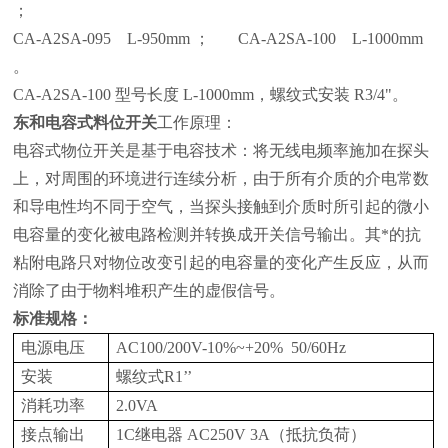
；
CA-A2SA-095 L-950mm ； CA-A2SA-100 L-1000mm
。
CA-A2SA-100 型号长度 L-1000mm，螺纹式安装 R3/4"。
东和电容式料位开关
工作原理：
电容式物位开关是基于电容技术：将无线电频率施加在探头
上，对周围的环境进行连续分析，由于所有介质的介电常数
和导电性均不同于空气，当探头接触到介质时所引起的微小
电容量的变化被电路检测并转换成开关信号输出。其*的抗
粘附电路只对物位改变引起的电容量的变化产生反应，从而
消除了由于物料堆积产生的虚假信号。
标准规格：
电源电压
AC100/200V-10%~+20% 50/60Hz
安装
螺纹式R1’’
消耗功率
2.0VA
接点输出
1C继电器 AC250V 3A（抵抗负荷）