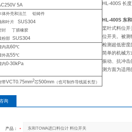
HL-400S 
AC250V 5A
本体外壳和法兰
铝铸件
HL-400S
东和
SUS304
轴和叶片
桨叶式料位开
密封
丁腈橡胶
位开关。被测
SUS304
接粉部
检测超低密度
60
罐内高
℃
简单的机械方
55
罐外高
℃
振动、抗冲击
0-30kPa
罐内
测方面为适用
2
VCT0.75mm
500mm
附带
芯
（也可制作导线延长型）
咨询
产品：