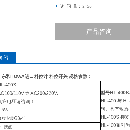
访 问 量：
2426
产品咨询
介绍
S
东和TOWA进口料位计 料位开关
规格参数：
HL-400S
型号HL-400S
AC100/110V
AC200/220V,
或
HL-400 与
其它电压请咨询！
钢。具有散热
1.5W
HL-400S
G3/4"
螺纹安装
HL-400系
1C
接点