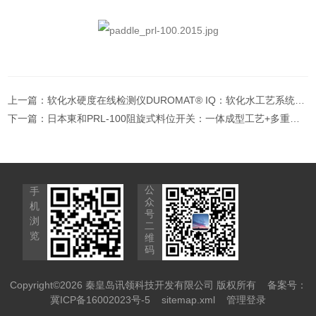
上一篇：
软化水硬度在线检测仪DUROMAT® IQ：软化水工艺系统的降本增效利器
下一篇：
日本東和PRL-100阻旋式料位开关：一体成型工艺+多重密封，定义可靠防护！
公
手
众
机
号
浏
二
览
维
码
Copyright©2026 秦皇岛讯领科技开发有限公司 版权所有
备案号：
冀ICP备16002023号-5
sitemap.xml
管理登录