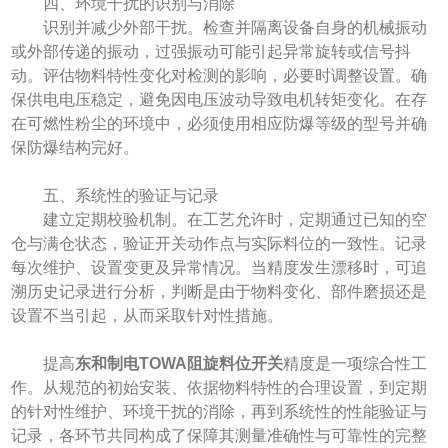
四、环境干扰的识别与消除
识别并减少外部干扰。检查并隔离设备自身的机械振动
或外部传递的振动，过强振动可能引起异常旋转或信号抖
动。评估物料特性变化对检测的影响，必要时调整设置。确
保供电电压稳定，避免因电压波动导致电机转矩变化。在存
在可燃性粉尘的环境中，必须使用相应防爆等级的型号并确
保防爆结构完好。
五、系统性的验证与记录
建立定期校验机制。在工艺允许时，定期通过已知的空
仓与满仓状态，验证开关动作点与实际料位的一致性。记录
每次维护、设置变更及异常情况。当精度发生漂移时，可追
溯历史记录进行分析，判断是由于物料变化、部件磨损还是
设置不当引起，从而采取针对性措施。
提高
东和制电TOWA阻旋料位开关
精度是一项综合性工
作。从规范的初始安装、依据物料特性的合理设置，到定期
的针对性维护、环境干扰的消除，再到系统性的性能验证与
记录，各环节共同构成了保障其测量准确性与可靠性的完整