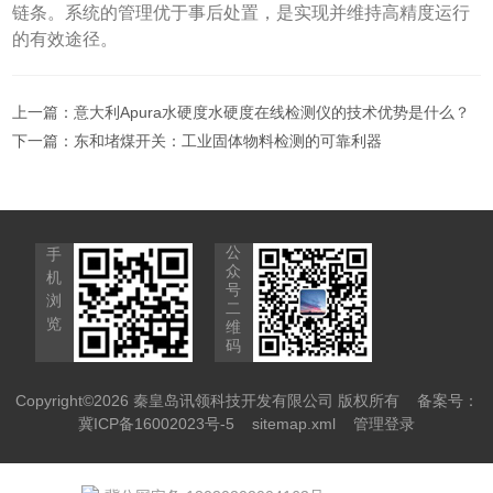
链条。系统的管理优于事后处置，是实现并维持高精度运行
的有效途径。
上一篇：
意大利Apura水硬度水硬度在线检测仪的技术优势是什么？
下一篇：
东和堵煤开关：工业固体物料检测的可靠利器
公
手
众
机
号
浏
二
览
维
码
Copyright©2026 秦皇岛讯领科技开发有限公司 版权所有
备案号：
冀ICP备16002023号-5
sitemap.xml
管理登录