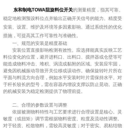
东和制电TOWA阻旋料位开关
的测量精度，指其可靠、
稳定地检测预设料位点并输出正确开关信号的能力。精度受
安装、设置、维护及环境等多因素影响。通过系统性的优化
措施，可提高其工作可靠性与准确性。
一、规范的安装是精度基础
安装位置直接影响检测有效性。应选择能真实反映工艺
料位变化的位置，避开进料口、出料口、搅拌器或仓壁等可
能造成物料冲击、堆积、涡流或黏附的区域。安装应牢固，
避免因机械振动导致开关位移或误动作。确保旋转叶片所在
平面与料流方向合理，例如水平安装时叶片需保持水平。对
于杆长较长的型号，需在容器内增设支撑以防止晃动。正确
的机械安装为稳定检测提供了物理前提。
二、合理的参数设置与调整
依据被测物料特性与工艺要求进行合理设置是核心。灵
敏度（或扭矩）调节需根据物料密度、粒度及流动性调整。
对于轻质、松散物料，需较高灵敏度；对于密实、易粘结物