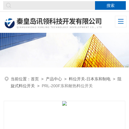
当前位置：
首页
>
产品中心
>
料位开关-日本东和制电
>
阻
旋式料位开关
>
PRL-200F东和耐热料位开关