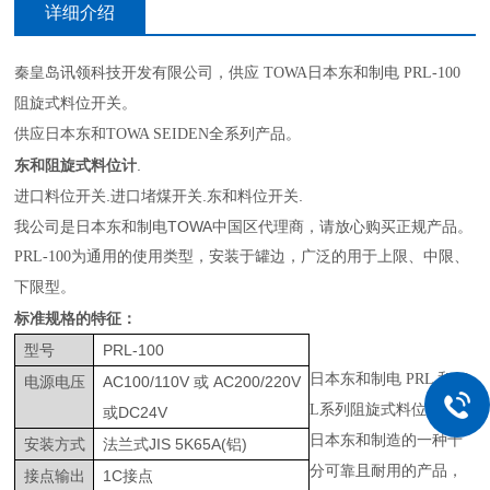
详细介绍
秦皇岛讯领科技开发有限公司，供应
TOWA
日本东和制电 PRL-100
阻旋式料位开关。
供应日本东和TOWA SEIDEN全系列产品。
东和阻旋式料位计
.
进口料位开关.进口堵煤开关.东和料位开关.
我公司是日本东和制电TOWA中国区代理商，请放心购买正规产品。
PRL-100为通用的使用类型，安装于罐边，广泛的用于上限、中限、
下限型。
标准规格的特征：
型号
PRL-100
日本东和制电 PRL 和 H
电源电压
AC100/110V
或
AC200/220V
L系列阻旋式料位开关是
或
DC24V
日本东和制造的一种十
安装方式
法兰式
JIS 5K65A(
铝
)
分可靠且耐用的产品，
接点输出
1C
接点