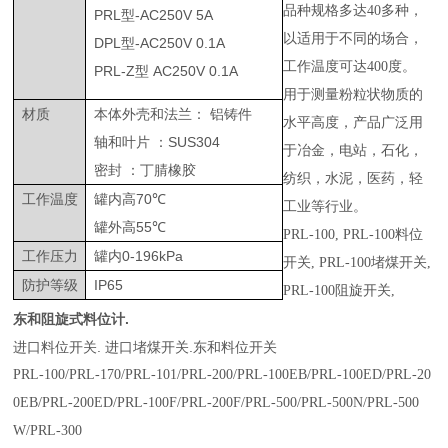
品种规格多达40多种，
PRL
型
-AC250V 5A
以适用于不同的场合，
DPL
型
-AC250V 0.1A
工作温度可达400度。
PRL-Z
型
AC250V 0.1A
用于测量粉粒状物质的
材质
本体外壳和法兰：
铝铸件
水平高度，产品广泛用
轴和叶片
：
SUS304
于冶金，电站，石化，
密封
：丁腈橡胶
纺织，水泥，医药，轻
工作温度
罐内高
70
℃
工业等行业。
罐外高
55
℃
PRL-100, PRL-100料位
工作压力
罐内
0-196kPa
开关, PRL-100堵煤开关,
防护等级
IP65
PRL-100阻旋开关,
东和阻旋式料位计
.
进口料位开关. 进口堵煤开关.东和料位开关
PRL-100/
PRL-170/
PRL-101/
PRL-200/
PRL-100EB/
PRL-100ED/
PRL-20
0EB/
PRL-200ED/
PRL-100F/
PRL-200F/
PRL-500/
PRL-500N/
PRL-500
W/
PRL-300