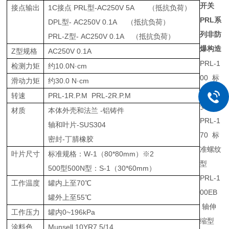
开关
接点输出
1C接点 PRL型-AC250V 5A （抵抗负荷）
PRL
系
DPL型- AC250V 0.1A （抵抗负荷）
列非防
PRL-Z型- AC250V 0.1A （抵抗负荷）
爆构造
Z型规格
AC250V 0.1A
PRL-1
检测力矩
约10.0N·cm
00
标
滑动力矩
约30.0 N·cm
准法兰
转速
PRL-1R.P.M PRL-2R.P.M
安装型
材质
本体外壳和法兰 -铝铸件
PRL-1
轴和叶片-SUS304
70
标
密封-丁腈橡胶
准螺纹
叶片尺寸
标准规格：W-1（80*80mm）※2
型
500型500N型：S-1（30*60mm）
PRL-1
工作温度
罐内上至70℃
00EB
罐外上至55℃
轴伸
工作压力
罐内0~196kPa
缩型
涂料色
Munsell 10YR7.5/14