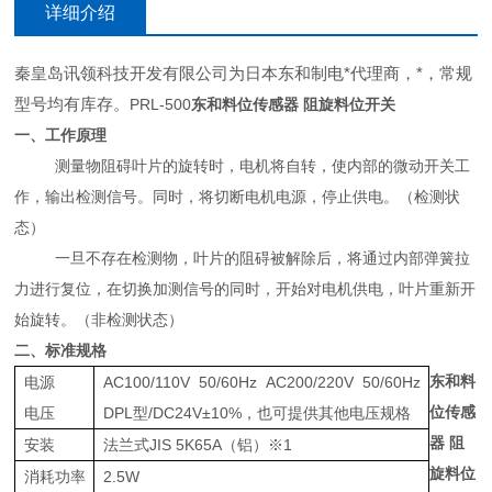
详细介绍
秦皇岛讯领科技开发有限公司为日本东和制电*代理商，*，常规
型号均有库存。
PRL-500
东和料位传感器 阻旋料位开关
一、工作原理
测量物阻碍叶片的旋转时，电机将自转，使内部的微动开关工
作，输出检测信号。同时，将切断电机电源，停止供电。（检测状
态）
一旦不存在检测物，叶片的阻碍被解除后，将通过内部弹簧拉
力进行复位，在切换加测信号的同时，开始对电机供电，叶片重新开
始旋转。（非检测状态）
二、标准规格
东和料
电源
AC100/110V 50/60Hz AC200/220V 50/60Hz
位传感
电压
DPL型/DC24V±10%，也可提供其他电压规格
器 阻
安装
法兰式JIS 5K65A（铝）※1
旋料位
消耗功率
2.5W