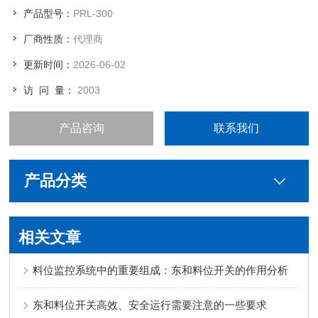
动、抗冲击的能力很强，也可克服挂料的问题，是粉体在料位检
产品型号：
PRL-300
测方面为适用的料位开关。
厂商性质：
代理商
更新时间：
2026-06-02
访 问 量：
2003
产品咨询
联系我们
产品分类
相关文章
料位监控系统中的重要组成：东和料位开关的作用分析
东和料位开关高效、安全运行需要注意的一些要求