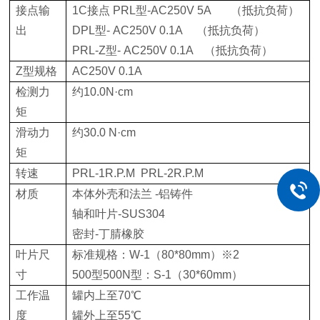
接点输
1C接点 PRL型-AC250V 5A （抵抗负荷）
出
DPL型- AC250V 0.1A （抵抗负荷）
PRL-Z型- AC250V 0.1A （抵抗负荷）
Z型规格
AC250V 0.1A
检测力
约10.0N·cm
矩
滑动力
约30.0 N·cm
矩
转速
PRL-1R.P.M PRL-2R.P.M
材质
本体外壳和法兰 -铝铸件
轴和叶片-SUS304
密封-丁腈橡胶
叶片尺
标准规格：W-1（80*80mm）※2
寸
500型500N型：S-1（30*60mm）
工作温
罐内上至70℃
度
罐外上至55℃