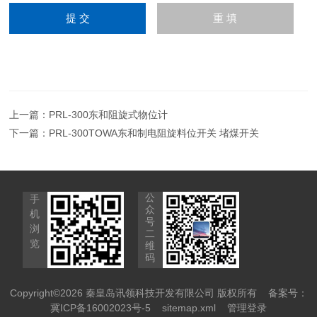
上一篇：
PRL-300东和阻旋式物位计
下一篇：
PRL-300TOWA东和制电阻旋料位开关 堵煤开关
公
手
众
机
号
浏
二
览
维
码
Copyright©2026 秦皇岛讯领科技开发有限公司 版权所有
备案号：
冀ICP备16002023号-5
sitemap.xml
管理登录