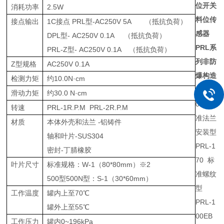
位开关
消耗功率
2.5W
料位传
接点输出
1C接点 PRL型-AC250V 5A （抵抗负荷）
感器
DPL型- AC250V 0.1A （抵抗负荷）
PRL
系
PRL-Z型- AC250V 0.1A （抵抗负荷）
列非防
Z型规格
AC250V 0.1A
爆构造
检测力矩
约10.0N·cm
PRL-1
滑动力矩
约30.0 N·cm
00
标
转速
PRL-1R.P.M PRL-2R.P.M
准法兰
材质
本体外壳和法兰 -铝铸件
安装型
轴和叶片-SUS304
PRL-1
密封-丁腈橡胶
70
标
叶片尺寸
标准规格：W-1（80*80mm）※2
准螺纹
500型500N型：S-1（30*60mm）
型
工作温度
罐内上至70℃
PRL-1
罐外上至55℃
00EB
工作压力
罐内0~196kPa