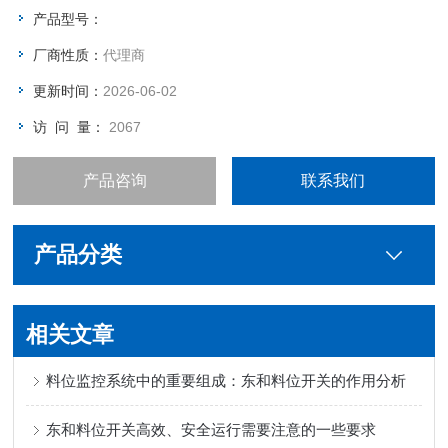
能力很强，也可克服挂料的问题，是粉体在料位检测方面为适用
产品型号：
的料位开关。
厂商性质：
代理商
更新时间：
2026-06-02
访 问 量：
2067
产品咨询
联系我们
产品分类
相关文章
料位监控系统中的重要组成：东和料位开关的作用分析
东和料位开关高效、安全运行需要注意的一些要求