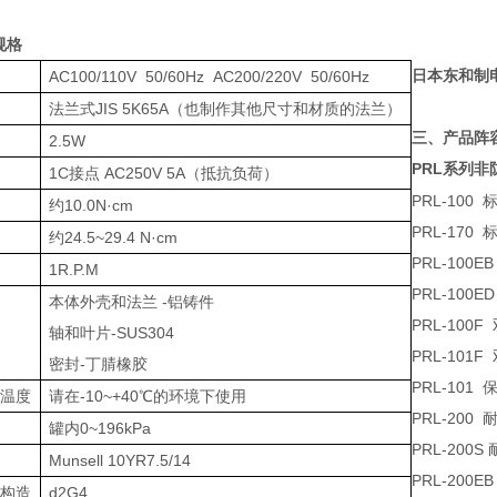
规格
日本东和制
压
AC100/110V 50/60Hz AC200/220V 50/60Hz
法兰式JIS 5K65A（也制作其他尺寸和材质的法兰）
三、产品阵
率
2.5W
PRL
系列非
出
1C接点 AC250V 5A（抵抗负荷）
PRL-100
矩
约10.0N·cm
PRL-170
矩
约24.5~29.4 N·cm
PRL-100E
1R.P.M
PRL-100E
本体外壳和法兰 -铝铸件
PRL-100F
轴和叶片-SUS304
PRL-101F
密封-丁腈橡胶
PRL-101
境温度
请在-10~+40℃的环境下使用
PRL-200
力
罐内0~196kPa
PRL-200S
Munsell 10YR7.5/14
PRL-200E
爆构造
d2G4