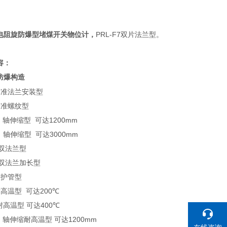
电阻旋防爆型堵煤开关物位计
，
PRL-F7双片法兰型。
容：
防爆构造
标准法兰安装型
标准螺纹型
B
轴伸缩型
可达
1200mm
D
轴伸缩型
可达
3000mm
双法兰型
双法兰加长型
保护管型
耐高温型
可达
200
℃
耐高温型
可达
400
℃
B
轴伸缩耐高温型
可达
1200mm