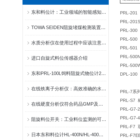
东和料位计：工业领域的智能感知专家
PRL-201
PRL-201
TOWA SEIDEN阻旋堵煤检测装置：工业场景下的可靠之选
PRL-300
PRL-500
水质分析仪在使用过程中应该注意以下问题
PRL-501
PRL-50
进口自旋式料位传感器介绍
PRL-50
东和PRL-100L饲料阻旋式物位计220V(产地:日本)
DPL-100
在线铁离子分析仪：高效准确的水质监测利器
PRL-7
系
PRL-S7
在线硬度分析仪符合药品GMP及化工仪表规范 数据可追溯
PRL-G7-
PRL-G7-
阻旋料位开关：工业料位监测的可靠守护者
PRL-F7
日本东和料位计HL-400N/HL-400GS的安装注意事项和选型指南
PRL-F7