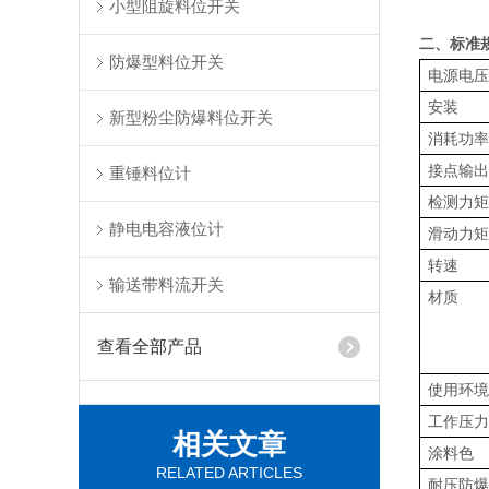
小型阻旋料位开关
二、标准
防爆型料位开关
电源电
安装
新型粉尘防爆料位开关
消耗功
接点输
重锤料位计
检测力
静电电容液位计
滑动力
转速
输送带料流开关
材质
查看全部产品
使用环
工作压
相关文章
涂料色
RELATED ARTICLES
耐压防