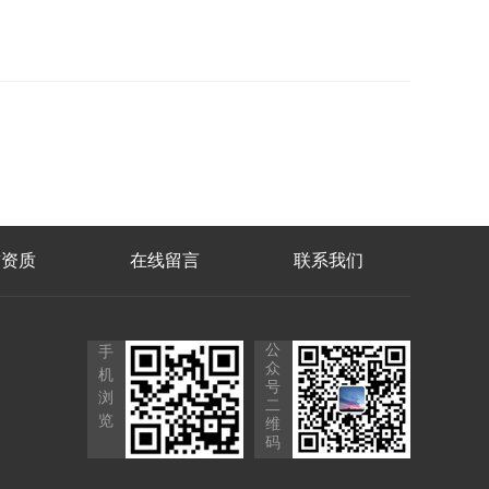
誉资质
在线留言
联系我们
公
手
众
机
号
浏
二
览
维
码