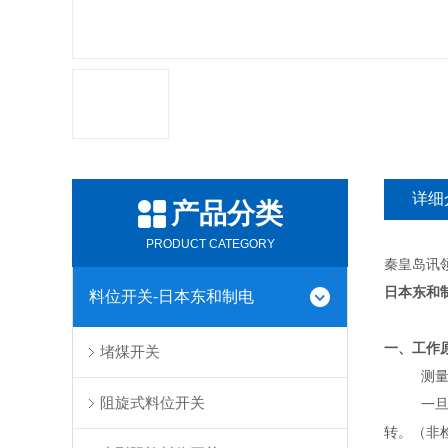
详细
产品分类
PRODUCT CATEGORY
秦皇岛讯
日本东和
料位开关-日本东和制电
一、工作
堵煤开关
测
阻旋式料位开关
一
转。（非