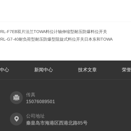
PRL-F7EB双片法兰TOWA料位计轴伸缩型耐压防爆料位开关
PRL-G7-40耐负荷型耐压防爆型阻旋式料位开关日本东和TOWA
中心
新闻中心
技术文章
荣
传真
15076089501
公司地址
秦皇岛市海港区西港北路85号