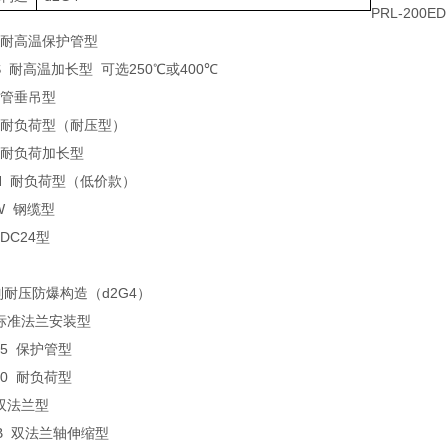
PRL-200E
耐高温保护管型
S
耐高温加长型
可选
250
℃
或
400
℃
管垂吊型
耐负荷型（耐压型）
耐负荷加长型
0N
耐负荷型（低价款）
0W
钢缆型
 DC24
型
列耐压防爆构造（
d2G4
）
标准法兰安装型
25
保护管型
40
耐负荷型
双法兰型
EB
双法兰轴伸缩型