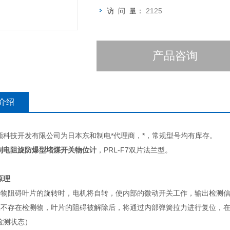
访 问 量：
2125
产品咨询
介绍
领科技开发有限公司为日本东和制电*代理商，*，常规型号均有库存。
制电阻旋防爆型堵煤开关物位计
，
PRL-F7双片法兰型。
原理
量物阻碍叶片的旋转时，电机将自转，使内部的微动开关工作，输出检测
旦不存在检测物，叶片的阻碍被解除后，将通过内部弹簧拉力进行复位，
检测状态）