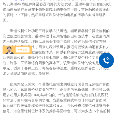
均以测锤/钢缆组件降至容器内部的方法发动。重锤料位计的智能电机
传动体系操控着系在不锈钢钢缆上的重锤向下降，重锤触摸介质表面
的霎时中止下降，然后重锤式料位计改动电机的滚动方向将重锤收
回。
重锤式料位计功用三种发动方法可选。辅助容器料位操控物料的
高位低位报警输出。重锤料位计选用智能的自校验技术，在丈量周期
内呈现包括断缆、埋锤以及探头闭锁问题时，经过毛病信号宣布报
警。前进丈量牢靠性，回来过程以致可以推迟每套设备均配有多种丈
量输出标准。智能丈量操控体系一向以有序编程方法将重锤/钢缆牵引
回来原始位置。重锤料位计看似简略，却代表了整个料位丈量行业规
划、制作、工艺等综合因素的高水平。该重锤料位计的设备是传感器
单元，适用于各种工况，可装备各种法兰、重锤及操作界面，只需技
术人员现场简略调试，免维护。
如果您仅仅需求一个带模拟量输出的独立传感器而无需操作界面
显示的话，这款低价格装备的产品，正是您的抱负选择。您也可以选
用多功用人机界面(HMI)与标准的、带智能通讯输出接口的主机匹配
的方法，便可拥有更多的功用。当装备重锤式料位计的操作界面时，
体系就可以按规则模式进行运算和显示，并远传模拟量信号或继电器
信号。潜合重锤料位计体系的操作界面特色，可以为多达15个当前料