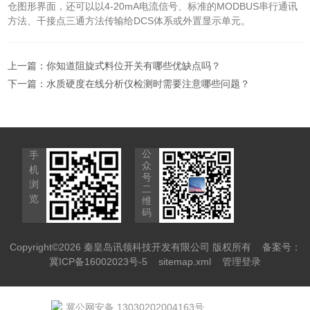
仓图形界面，还可以以4-20mA电流信号、标准的MODBUS串行通讯
方法、干接点三通方法传输给DCS体系或外置显示单元。
上一篇：
你知道阻旋式料位开关有哪些优缺点吗？
下一篇：
水质硬度在线分析仪检测时需要注意哪些问题？
公
手
众
机
号
浏
二
览
维
码
Copyright©2026 秦皇岛讯领科技开发有限公司 版权所有
备案号：
冀ICP备16002023号-5
sitemap.xml
管理登录
冀公网安备 13030202004163号