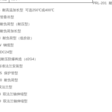
PRL-201
1S 耐高温加长型 可选250℃或400℃
0 管垂吊型
00 耐负荷型（耐压型）
1 耐负荷加长型
00N 耐负荷型（低价款）
0W 钢缆型
 DC24型
系列耐压防爆构造（d2G4）
7 标准法兰安装型
-25 保护管型
-40 耐负荷型
 双法兰型
7EB 双法兰轴伸缩型
7ED 双法兰轴伸缩型