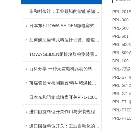
东和料位计：工业领域的智能感知专家
PRL-20
PRL-30
日本东和TOWA SEIDEN静电容式料位开关在盐仓的深度应用实践
PRL-5
PRL-50
如何解决重锤式料位计埋锤、断缆的问题?
PRL-5
PRL-50
TOWA SEIDEN阻旋堵煤检测装置：工业场景下的可靠之选
DPL-100
百科分享-一种无需电机驱动的料流开关
PRL-7
PRL-S
落煤管信号检测装置/料斗堵煤检测传感器/堆煤传感器/PRL-100型
PRL-G7
PRL-G7
日本东和阻旋式堵煤开关PRL-100在输煤系统中的应用
PRL-F7
PRL-F
进口阻旋料位开关作用与安装规程
PRL-F
进口阻旋料位开关：工业自动化的精准“眼睛”