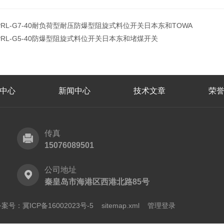
PRL-G7-40耐负荷型耐压防爆型阻旋式料位开关日本东和TOWA
PRL-G5-40防爆型阻旋式料位开关日本东和堵煤开关
中心
新闻中心
技术文章
荣
传真
15076089501
公司地址
秦皇岛市海港区西港北路85号
案号：冀ICP备16002023号-5
sitemap.xml
管理登录