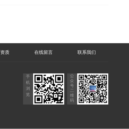
誉资质
在线留言
联系我们
公
手
众
机
号
浏
二
览
维
码