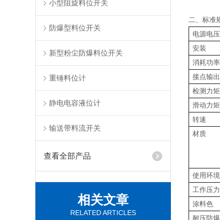
小型阻旋料位开关
二、标准
防爆型料位开关
电源电
安装
新型粉尘防爆料位开关
消耗功
接点输
重锤料位计
检测力
静电电容液位计
滑动力
转速
输送带料流开关
材质
查看全部产品
使用环
工作压
相关文章
涂料色
RELATED ARTICLES
耐压防