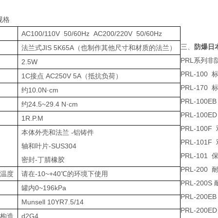
规格
压
AC100/110V 50/60Hz AC200/220V 50/60Hz
三、
防爆日本
法兰式JIS 5K65A（也制作其他尺寸和材质的法兰）
PRL系列非
率
2.5W
PRL-100
出
1C接点 AC250V 5A（抵抗负荷）
PRL-170
矩
约10.0N·cm
PRL-100
矩
约24.5~29.4 N·cm
PRL-100
1R.P.M
PRL-100
本体外壳和法兰 -铝铸件
PRL-101
轴和叶片-SUS304
PRL-101
密封-丁腈橡胶
PRL-200
境温度
请在-10~+40℃的环境下使用
PRL-200
力
罐内0~196kPa
PRL-200
Munsell 10YR7.5/14
PRL-200
爆构造
d2G4