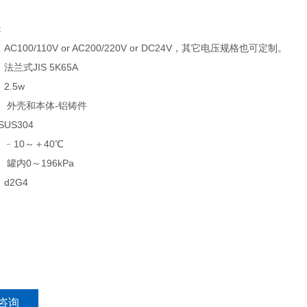
：
C100/110V or AC200/220V or DC24V，其它电压规格也可定制。
兰式JIS 5K65A
2.5w
 外壳和本体-铝铸件
US304
﹣10～＋40℃
 罐内0～196kPa
d2G4
咨询