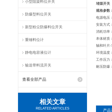
小型阻旋料位开关
堵煤开关
规格参数
防爆型料位开关
电源电压：A
安装方式：法
新型粉尘防爆料位开关
消耗功率：
本体材质：
重锤料位计
轴和叶片-S
静电电容液位计
环境温度：
工作压力：
输送带料流开关
耐压防爆：
查看全部产品
相关文章
RELATED ARTICLES
产品