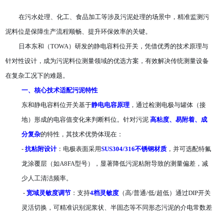
在污水处理、化工、食品加工等涉及污泥处理的场景中，精准监测污
泥料位是保障生产流程顺畅、提升环保效率的关键。
日本东和（TOWA）研发的静电容料位开关，凭借优秀的技术原理与
针对性设计，成为污泥料位测量领域的优选方案，有效解决传统测量设备
在复杂工况下的难题。
一、
核心技术适配污泥特性
东和静电容料位开关基于
静电电容原理
，通过检测电极与罐体（接
地）形成的电容值变化来判断料位。针对污泥
高粘度、易附着、成
分复杂
的特性，其技术优势体现在：
-
抗粘附设计
：电极表面采用
SUS304/316不锈钢材质
，并可选配特氟
龙涂覆层（如A8FA型号），显著降低污泥粘附导致的测量偏差，减
少人工清洁频率。
-
宽域灵敏度调节
：支持
4档灵敏度
（高/普通/低/超低）通过DIP开关
灵活切换，可精准识别泥浆状、半固态等不同形态污泥的介电常数差