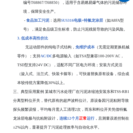
编号T68867/T68850），适用于含易燃易爆气体的污泥储存环
境，保障安全生产。
-
食品加工污泥
：选用
SUS316电极+特氟龙涂层
（如A8FA型
号），满足食品级卫生标准，防止污泥残留导致的污染风险。
3.
低成本高性价比
无运动部件的纯电子式结构，
免维护成本
（无需定期更换机械
零件）；支持
AC/DC
多电源输入（如TSA型兼容100-200V AC，
TSD型支持24V DC），适配不同厂区电力环境；安装方式灵活
（旋入式、法兰式、快装卡箍等），可快速替换原有设备，综合成
本较传统方案降低30%以上。
三、
典型应用案例
某城市污水处理厂在污泥浓缩池安装东和TSS-RB1
分离型料位开关，替代原有的超声波料位计。原设备因污泥粘附导致
探头频繁误报，平均每月需人工清理2次，而东和料位开关凭借特氟
龙涂层电极与抗粘附设计，
连续12个月
正常
运行
，且测量误差控制在
±2%以内，显著提升了污泥处理效率与自动化水平。