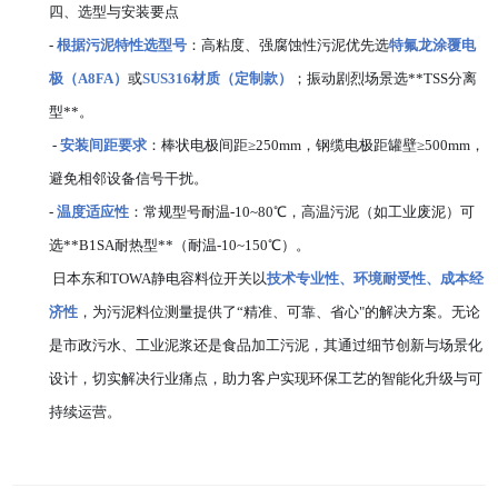
四、
选型与安装要点
-
根据污泥特性选型号
：高粘度、强腐蚀性污泥优先选
特氟龙涂覆电
极（A8FA）
或
SUS316材质（定制款）
；振动剧烈场景选**TSS分离
型**。
-
安装间距要求
：棒状电极间距≥250mm，钢缆电极距罐壁≥500mm，
避免相邻设备信号干扰。
-
温度适应性
：常规型号耐温-10~80℃，高温污泥（如工业废泥）可
选**B1SA耐热型**（耐温-10~150℃）。
日本东和TOWA静电容料位开关以
技术专业性、环境耐受性、成本经
济性
，为污泥料位测量提供了“精准、可靠、省心"的解决方案。无论
是市政污水、工业泥浆还是食品加工污泥，其通过细节创新与场景化
设计，切实解决行业痛点，助力客户实现环保工艺的智能化升级与可
持续运营。