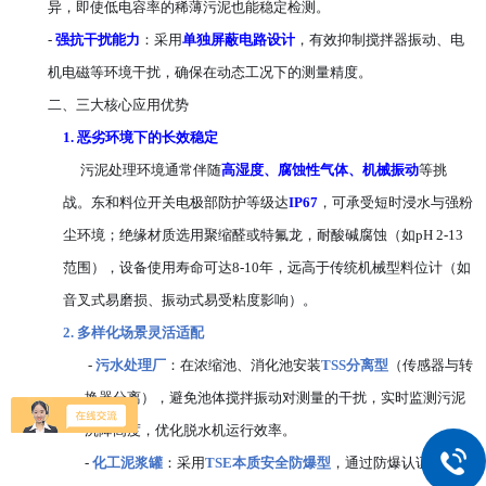
异，即使低电容率的稀薄污泥也能稳定检测。
-
强抗干扰能力
：采用
单独
屏蔽电路设计
，有效抑制搅拌器振动、电
机电磁等环境干扰，确保在动态工况下的测量精度。
二、
三大核心应用优势
1.
恶劣环境下的长效稳定
污泥处理环境通常伴随
高湿度、腐蚀性气体、机械振动
等挑
战。东和料位开关电极部防护等级达
IP67
，可承受短时浸水与强粉
尘环境；绝缘材质选用聚缩醛或特氟龙，耐酸碱腐蚀（如pH 2-13
范围），设备使用寿命可达8-10年，远高于传统机械型料位计（如
音叉式易磨损、振动式易受粘度影响）。
2.
多样化场景灵活适配
-
污水处理厂
：在浓缩池、消化池安装
TSS分离型
（传感器与转
换器分离），避免池体搅拌振动对测量的干扰，实时监测污泥
沉降高度，优化脱水机运行效率。
-
化工泥浆罐
：采用
TSE本质安全防爆型
，通过防爆认证（劳检