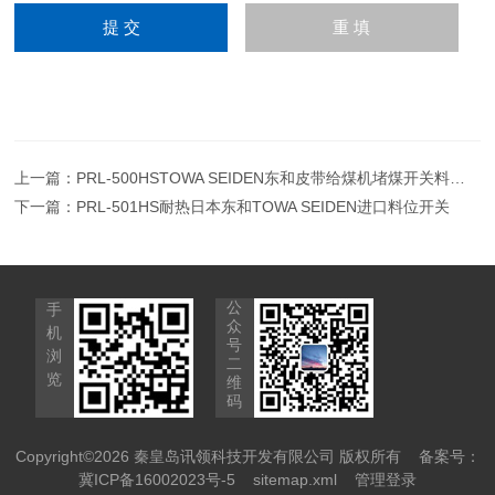
上一篇：
PRL-500HSTOWA SEIDEN东和皮带给煤机堵煤开关料位计
下一篇：
PRL-501HS耐热日本东和TOWA SEIDEN进口料位开关
公
手
众
机
号
浏
二
览
维
码
Copyright©2026 秦皇岛讯领科技开发有限公司 版权所有
备案号：
冀ICP备16002023号-5
sitemap.xml
管理登录