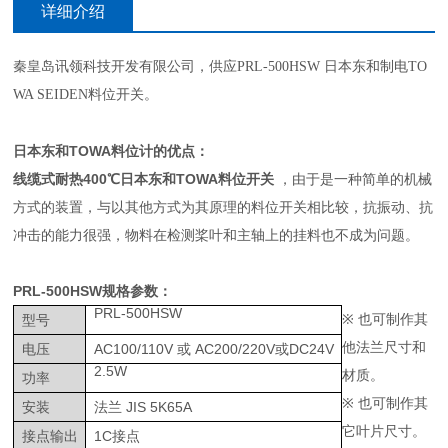
详细介绍
秦皇岛讯领科技开发有限公司，供应PRL-500HSW 日本东和制电TO
WA SEIDEN料位开关。
日本东和TOWA料位计的优点：
线缆式耐热400℃日本东和TOWA料位开关
，由于是一种简单的机械
方式的装置，与以其他方式为其原理的料位开关相比较，抗振动、抗
冲击的能力很强，物料在检测桨叶和主轴上的挂料也不成为问题。
PRL-500HSW规格参数：
PRL-500HSW
※
也可制作其
型号
他法兰尺寸和
电压
AC100/110V
或
AC200/220V
或
DC24V
2.5W
材质。
功率
※
也可制作其
安装
法兰
JIS 5K65A
它叶片尺寸。
接点输出
1C
接点