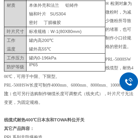
※
检测对象为
材质
本体外壳和法兰
铝铸件
微粉时，为减
轴和叶片
SUS304
少微粉所导致
密封
丁腈橡胶
的堵塞，也可
叶片尺寸
标准规格：
W-1(80X80mm)
制作小口径规
工作
罐内高
200
℃
格的密封盖。
温度
罐外高
55
℃
工作压力
罐内
0-196kPa
P
RL-500HSW
IP65
防护等级
线缆型，耐热4
00℃，可用于中限、下限型。
PRL-500HSW长度可制作4000mm、6000mm、8000mm、10000mm。
注：
也可另行选购制作钢缆长度可调整式（线夹式），叶片尺寸无法
变更，为固定规格。
线缆式耐热400℃日本东和TOWA料位开关
其它产品阵容：
PRL系列非防爆构造