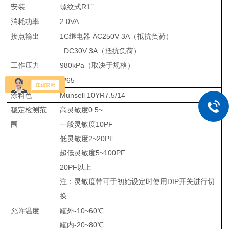
安装
螺纹式R1’’
消耗功率
2.0VA
接点输出
1C继电器 AC250V 3A（抵抗负荷）
DC30V 3A（抵抗负荷）
工作压力
980kPa（取决于规格）
保护构造
IP65
涂料色
Munsell 10YR7.5/14
稳定检测范
高灵敏度0.5~
围
一般灵敏度10PF
低灵敏度2~20PF
超低灵敏度5~100PF
20PF以上
注：灵敏度带可于初始设定时使用DIP开关进行切
换
允许温度
罐外-10~60℃
罐内-20~80℃