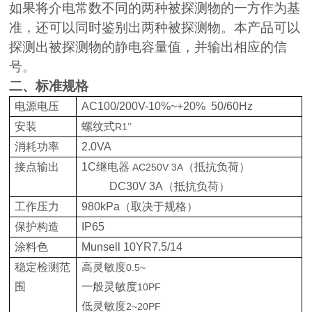
如果将介电常数不同的两种被探测物的一方作为基
准，还可以同时鉴别出两种被探测物。本产品可以
探测出被探测物的静电容量值，并输出相应的信
号。
二、标准规格
电源电压
AC100/200V-10%~+20%
50/60Hz
安装
螺纹式
R1’’
消耗功率
2.0VA
接点输出
1C
继电器
（抵抗负荷）
AC250V 3A
DC30V 3A
（抵抗负荷）
工作压力
980kPa
（取决于规格）
保护构造
IP65
涂料色
Munsell 10YR7.5/14
稳定检测范
高灵敏度
0.5~
围
一般灵敏度
10PF
低灵敏度
2~20PF