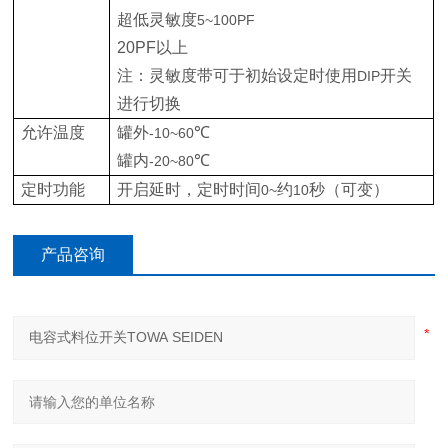
超低灵敏度
5~100PF
20PF
以上
注：灵敏度带可于初始设定时使用
开关
DIP
进行切换
允许温度
罐外
℃
-10~60
罐内
℃
-20~80
定时功能
开启延时，定时时间
约
秒（可变）
0~
10
产品咨询