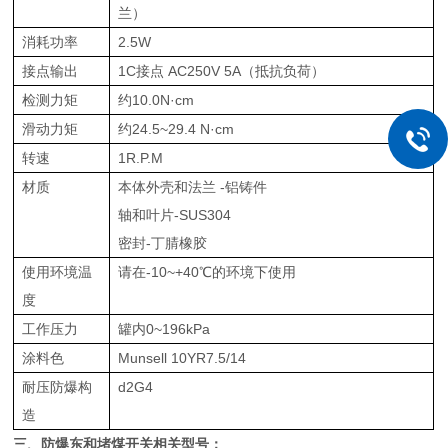
兰）
消耗功率
2.5W
接点输出
1C接点 AC250V 5A（抵抗负荷）
检测力矩
约10.0N·cm
滑动力矩
约24.5~29.4 N·cm
转速
1R.P.M
材质
本体外壳和法兰 -铝铸件
轴和叶片-SUS304
密封-丁腈橡胶
使用环境温
请在-10~+40℃的环境下使用
度
工作压力
罐内0~196kPa
涂料色
Munsell 10YR7.5/14
耐压防爆构
d2G4
造
三、
防爆东和堵煤开关
相关型号
：