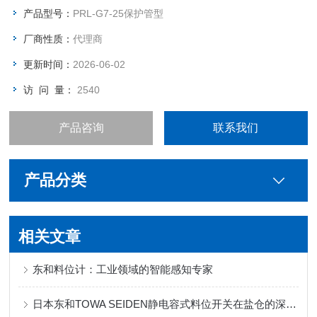
动、抗冲击的能力很强，也可克服挂料的问题，是粉体在料位检
产品型号：
PRL-G7-25保护管型
测方面适用的料位开关。
厂商性质：
代理商
更新时间：
2026-06-02
访 问 量：
2540
产品咨询
联系我们
产品分类
相关文章
东和料位计：工业领域的智能感知专家
日本东和TOWA SEIDEN静电容式料位开关在盐仓的深度应用实践