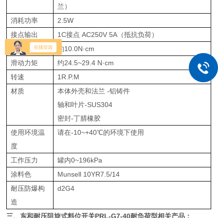
兰）
消耗功率
2.5W
接点输出
1C接点 AC250V 5A（抵抗负荷）
检测力矩
约10.0N·cm
滑动力矩
约24.5~29.4 N·cm
转速
1R.P.M
材质
本体外壳和法兰 -铝铸件
轴和叶片-SUS304
密封-丁腈橡胶
使用环境温
请在-10~+40℃的环境下使用
度
工作压力
罐内0~196kPa
涂料色
Munsell 10YR7.5/14
耐压防爆构
d2G4
造
三、
东和耐压阻旋式料位开关
PRL-G7-40耐负荷型相关产品：