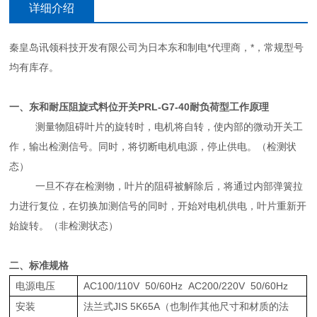
详细介绍
秦皇岛讯领科技开发有限公司为日本东和制电*代理商，*，常规型号
均有库存
。
一、
东和耐压阻旋式料位开关
PRL-G7-40耐负荷型
工作原理
测量
物阻碍叶片的旋转时，电机将自转，使内部的微动开关工
作，输出检测信号。同时，将切断电机电源，停止供电。（检测状
态）
一旦不存在检测物，叶片的阻碍被解除后，将通过内部弹簧拉
力进行复位，在切换加测信号的同时，开始对电机供电，叶片重新开
始旋转。（非检测状态）
二、标准规格
电源电压
AC100/110V 50/60Hz AC200/220V 50/60Hz
安装
法兰式JIS 5K65A（也制作其他尺寸和材质的法