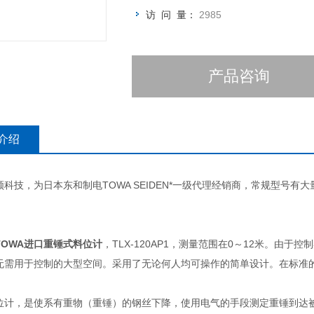
访 问 量：
2985
产品咨询
介绍
科技，为日本东和制电TOWA SEIDEN*一级代理经销商，常规型号有
TOWA进口重锤式料位计
，TLX-120AP1，测量范围在0～12米。由于
无需用于控制的大型空间。采用了无论何人均可操作的简单设计。在标准
位计，是使系有重物（重锤）的钢丝下降，使用电气的手段测定重锤到达