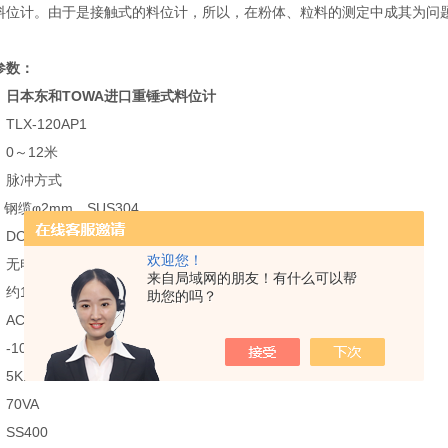
料位计。由于是接触式的料位计，所以，在粉体、粒料的测定中成其为问
参数：
：
日本东和TOWA进口重锤式料位计
LX-120AP1
0～12米
：脉冲方式
：钢缆φ2mm、SUS304
DC4～20mA、负荷抵抗350Ω以下
欢迎您！
无电压接点信号（开始输入）
来自局域网的朋友！有什么可以帮
约13m/min
助您的吗？
C100V或AC200V、50/60Hz
-10～50℃
5K100A
70VA
SS400