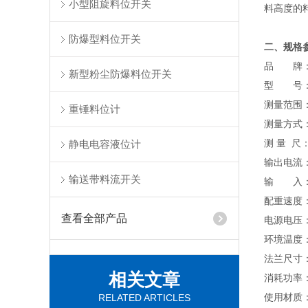
小型阻旋料位开关
料高度的
防爆型料位开关
二、规格
品 牌
新型粉尘防爆料位开关
型 号：T
测量范围：
重锤料位计
测量方式
测 量 尺
静电电容液位计
输出电流：
输送带料流开关
输 入：
配重速度：
查看全部产品
电源电压：A
环境温度：
法兰尺寸：
相关文章
消耗功率：
使用材质：
RELATED ARTICLES