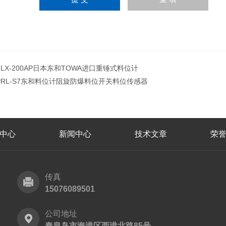
TLX-200AP日本东和TOWA进口重锤式料位计
PRL-S7东和料位计阻旋防爆料位开关料位传感器
中心
新闻中心
技术文章
荣
传真
15076089501
公司地址
秦皇岛市海港区西港北路85号