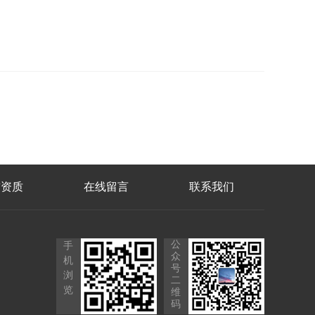
誉资质
在线留言
联系我们
公
手
众
机
号
浏
二
览
维
码