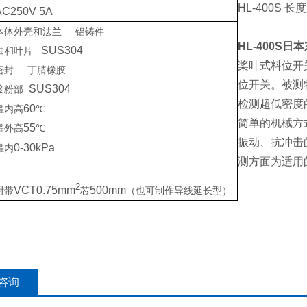
HL-400S 
AC250V 5A
本体外壳和法兰
铝铸件
HL-400S
日本
SUS304
轴和叶片
桨叶式料位开
密封
丁腈橡胶
位开关。被测
SUS304
接粉部
检测超低密度
60
罐内高
℃
简单的机械方
55
罐外高
℃
振动、抗冲击
0-30kPa
罐内
测方面为适用
2
VCT0.75mm
500mm
附带
芯
（也可制作导线延长型）
咨询