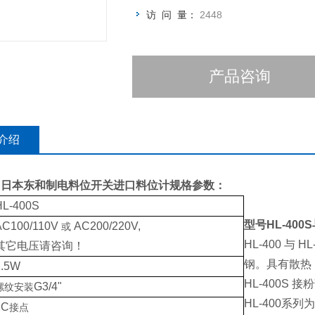
访 问 量：
2448
产品咨询
介绍
S
日本东和制电料位开关进口料位计
规格参数：
HL-400S
型号HL-400S
AC100/110V
AC200/220V,
或
HL-400 与
其它电压请咨询！
钢。具有散热
1.5W
HL-400S
G3/4"
螺纹安装
HL-400系
1C
接点