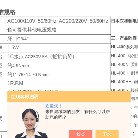
准规格
AC100/110V 50/60Hz AC200/220V 50/60Hz
日本东和制电
也可提供其他电压规格
三、产品阵容
牙口
G3/4’’
HL-400
系列
率
1.5W
HL-400
标准
出
1C
接点
（抵抗负荷）
AC250V 5A
HL-400N
桨
矩
约
·
4.9N
cm
HL-400H
耐
矩
约
·
11.76~14.70 N
cm
HL-400HH
1R.P.M
HL-400S
接
本体外壳和法兰
锌铸件
-
HL-400G
带
轴和叶片
-SUS304
欢迎您！
HL-400GS
密封
丁腈橡胶和硅橡胶（耐热型）
-
来自局域网的朋友！有什么可以帮
为
SUS-304
的
助您的吗？
度
罐内上至
℃
60
HL-400HS
耐
罐外上至
℃
55
同一规格。）
力
罐内
0~30kPa