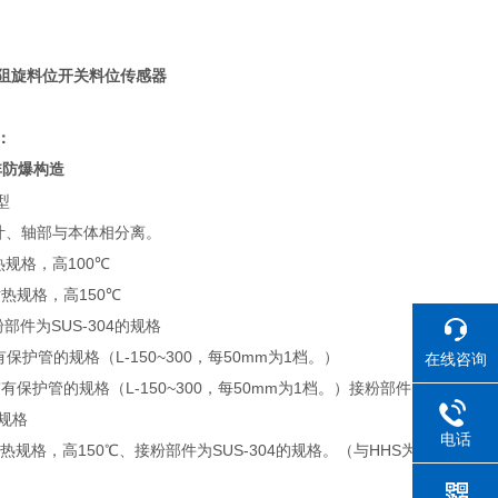
阻旋料位开关料位传感器
：
非防爆构造
型
叶、轴部与本体相分离。
热规格，高
100
℃
耐热规格，高
150
℃
粉部件为
SUS-304
的规格
有保护管的规格（
L-150~300
，每
50mm
为
1
档。）
在线咨询
带有保护管的规格（
L-150~300
，每
50mm
为
1
档。）接粉部件
规格
电话
热规格，高
150
℃
、接粉部件为
SUS-304
的规格。（与
HHS
为