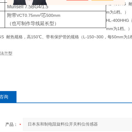
HL-400HG
Munsell 7.5BG4/1.5
m
为
1
档。）
附带
²芯
VCT0.75mm
500mm
HL-400HHG
（也可制作导线延长型）
mm
为
1
档。）
HGS
耐热规格，高
150
℃
、带有保护管的规格（
L-150~300
，每
50mm
为
1
法兰型
咨询
产品：