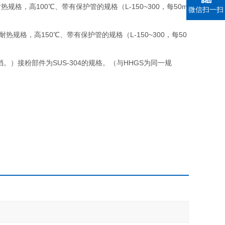
耐热规格，高
100
℃
、带有保护管的规格（
L-150~300
，每
50m
微信扫一扫
耐热规格，高
150
℃
、带有保护管的规格（
L-150~300
，每
50
档。）接粉部件为
SUS-304
的规格。（与
HHGS
为同一规