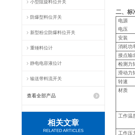
小型阻旋料位开关
二、标
防爆型料位开关
电源
电压
新型粉尘防爆料位开关
安装
消耗功
重锤料位计
接点输
静电电容液位计
检测力
滑动力
输送带料流开关
转速
材质
查看全部产品
工作温
相关文章
RELATED ARTICLES
工作压