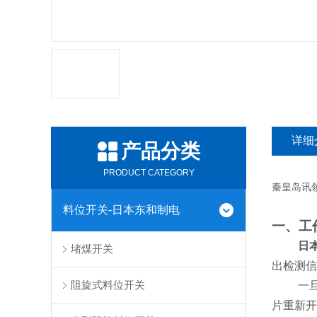
详细
产品分类
PRODUCT CATEGORY
秦皇岛讯
料位开关-日本东和制电
一、工
日
堵煤开关
出检测信
阻旋式料位开关
一
片重新开