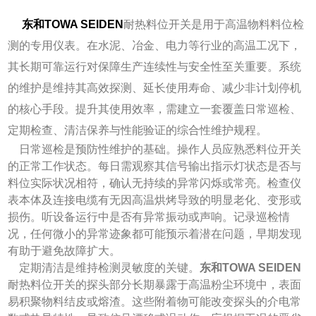
东和TOWA SEIDEN
耐热料位开关是用于高温物料料位检
测的专用仪表。在水泥、冶金、电力等行业的高温工况下，
其长期可靠运行对保障生产连续性与安全性至关重要。系统
的维护是维持其高效探测、延长使用寿命、减少非计划停机
的核心手段。提升其使用效率，需建立一套覆盖日常巡检、
定期检查、清洁保养与性能验证的综合性维护规程。
日常巡检是预防性维护的基础。操作人员应熟悉料位开关
的正常工作状态。每日需观察其信号输出指示灯状态是否与
料位实际状况相符，确认无持续的异常闪烁或常亮。检查仪
表本体及连接电缆有无因高温烘烤导致的明显老化、变形或
损伤。听设备运行中是否有异常振动或声响。记录巡检情
况，任何微小的异常迹象都可能预示着潜在问题，早期发现
有助于避免故障扩大。
定期清洁是维持检测灵敏度的关键。
东和TOWA SEIDEN
耐热料位开关的探头部分长期暴露于高温粉尘环境中，表面
易积聚物料结皮或熔渣。这些附着物可能改变探头的介电常