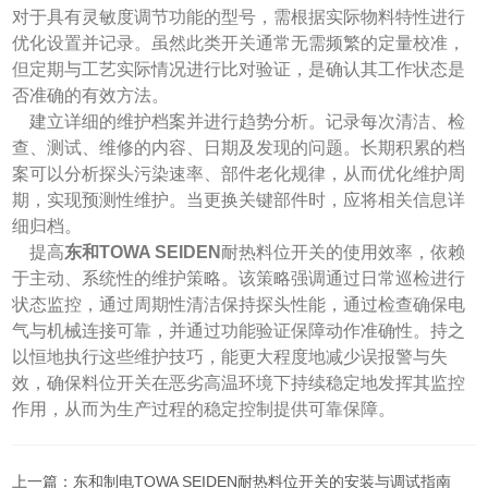
对于具有灵敏度调节功能的型号，需根据实际物料特性进行
优化设置并记录。虽然此类开关通常无需频繁的定量校准，
但定期与工艺实际情况进行比对验证，是确认其工作状态是
否准确的有效方法。
建立详细的维护档案并进行趋势分析。记录每次清洁、检
查、测试、维修的内容、日期及发现的问题。长期积累的档
案可以分析探头污染速率、部件老化规律，从而优化维护周
期，实现预测性维护。当更换关键部件时，应将相关信息详
细归档。
提高
东和TOWA SEIDEN
耐热料位开关的使用效率，依赖
于主动、系统性的维护策略。该策略强调通过日常巡检进行
状态监控，通过周期性清洁保持探头性能，通过检查确保电
气与机械连接可靠，并通过功能验证保障动作准确性。持之
以恒地执行这些维护技巧，能更大程度地减少误报警与失
效，确保料位开关在恶劣高温环境下持续稳定地发挥其监控
作用，从而为生产过程的稳定控制提供可靠保障。
上一篇：
东和制电TOWA SEIDEN耐热料位开关的安装与调试指南