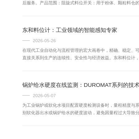
后服务。产品范围：阻旋式料位开关：用于粉体、颗粒料仓
音叉式料位开关：用于低密度粉料与轻质物料振动式料位开关
东和料位计：工业领域的智能感知专家
2026-05-26
在现代工业自动化与流程管理的宏大画卷中，精确、稳定、可
直接关系到生产的连续性、安全性与经济效益。东和料位计，
默发挥着核心作用。1.化工与制药：在苛刻环境中坚守精准化
锅炉给水硬度在线监测：DUROMAT系列的技
2026-05-07
为工业锅炉或软化水项目配置硬度检测设备时，量程精度与系统兼
别软化器出水或锅炉给水的硬度波动，避免因量程过大导致分辨率
当硬度值超出设定阈值时，设备可自动触发软水器再生程序，