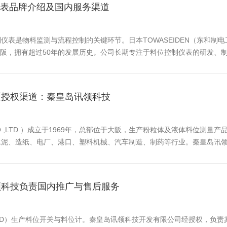
制仪表品牌介绍及国内服务渠道
表是物料监测与流程控制的关键环节。日本TOWASEIDEN（东和制
于日本大阪，拥有超过50年的发展历史。公司长期专注于料位控制仪表的研发
在化工、建材、食品加工、矿业、环保等多个工业领域均有应用。产品特点根据
区授权渠道：秦皇岛讯领科技
ALCO.,LTD.）成立于1969年，总部位于大阪，生产粉粒体及液体料位
水泥、造纸、电厂、港口、塑料机械、汽车制造、制药等行业。秦皇岛讯
持、安装调试及售后联系。产品系列：阻旋式料位开关：用于粉体、颗粒料
领科技负责国内推广与售后服务
LCO.,LTD）生产料位开关与料位计。秦皇岛讯领科技开发有限公司经授权