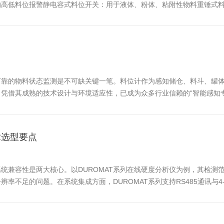
的高低料位报警静电容式料位开关：用于液体、粉体、粘附性物料重锤式
：用于料斗、溜槽等受限空间超声波式料位计：非接触连续测量，用于液体
靠的物料状态监测是不可缺关键一笔。料位计作为感知储仓、料斗、罐体内
凭借其成熟的技术设计与环境适应性，已成为众多行业信赖的“智能感知
工与制药行业的生产环境往往充满挑战：高温、高压、腐蚀性介质、易燃易爆粉
术选型要点
容性是两大核心。以DUROMAT系列在线硬度分析仪为例，其检测范围为0.
不足的问题。在系统集成方面，DUROMAT系列支持RS485通讯与4-
实现闭环控制，既消除人工抽检的滞后性，又能优化再生周期、减少盐耗。