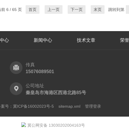
 6 / 65 页
首页
上一页
下一页
末页
跳转到第
中心
新闻中心
技术文章
荣
传真
15076089501
公司地址
秦皇岛市海港区西港北路85号
案号：冀ICP备16002023号-5
sitemap.xml
管理登录
冀公网安备 13030202004163号