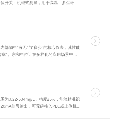
料位开关：机械式测量，用于高温、多尘环境
、浆料、块状物料秦皇岛讯领...
部物料“有无”与“多少”的核心仪表，其性能
专家”。东和料位计在多样化的应用场景中默
尘或蒸汽弥漫。PRL-S7料位计在...
22-534mg/L，精度±5%，能够精准识
20mA信号输出，可无缝接入PLC或上位机。
...