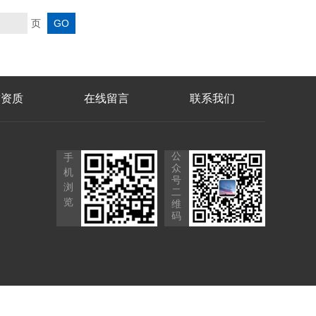
页
誉资质
在线留言
联系我们
公
手
众
机
号
浏
二
览
维
码