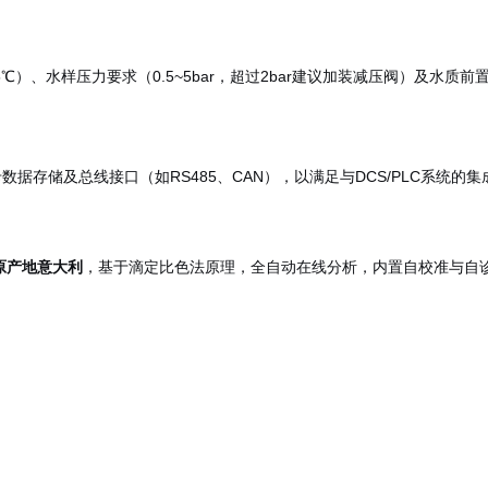
5℃）、水样压力要求（0.5
~
5bar，超过2bar建议加装减压阀）及水质前置
卡数据存储及总线接口（如RS485、CAN），以满足与DCS/PLC系统的
原产地意大利
，基于滴定比色法原理，全自动在线分析，内置自校准与自