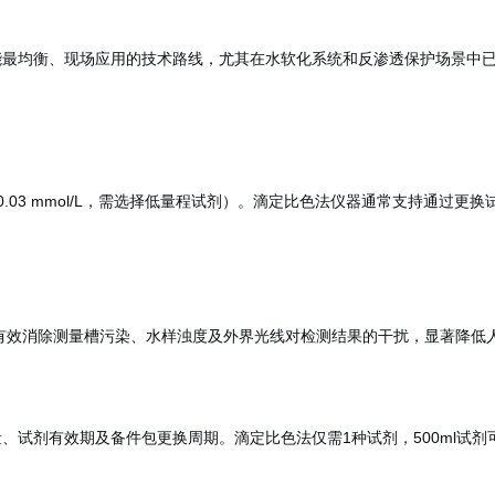
能最均衡、现场应用的技术路线，尤其在水软化系统和反渗透保护场景中
3 mmol/L，需选择低量程试剂）。滴定比色法仪器通常支持通过更换试剂调
有效消除测量槽污染、水样浊度及外界光线对检测结果的干扰，显著降低
剂有效期及备件包更换周期。滴定比色法仅需1种试剂，500ml试剂可完