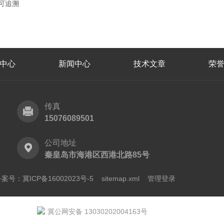
可追溯
中心
新闻中心
技术文章
荣
传真
15076089501
公司地址
秦皇岛市海港区西港北路85号
案号：冀ICP备16002023号-5
sitemap.xml
管理登录
冀公网安备 13030202004163号