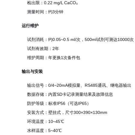
检出限：0.22 mg/L CaCO₃
测量时间：约3分钟
运行维护
试剂消耗：约0.05~0.5 ml/次，500ml试剂可测达10000次
试剂有效期：2年
维护周期：年更换1次备件包
输出与安装
输出信号：0/4~20mA模拟量、RS485通讯、继电器输出
数据存储：内置SD卡记录测量结果及故障信息
防护等级：标准IP56（可选IP65）
安装方式：壁挂式，尺寸300×390×130mm
环境温度：10~45℃
水样温度：5~40℃