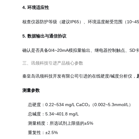
4. 环境适应性
核查仪器防护等级（建议IP65）、环境温度耐受范围（10
~
4
5. 数据输出与通信协议
确认是否具备0/4~20mA模拟量输出、继电器控制触点、SD
三、讯领科技引进产品核心参数
秦皇岛讯领科技开发有限公司引进的在线硬度/碱度分析仪，
测量参数
总硬度：0.22
~
534 mg/L CaCO₃（0.002
~
5.3mmol/L）
总碱度：5.34~401.8 mg/L
测量精度：所选试剂上限值的±5%
重复性：±2.5%