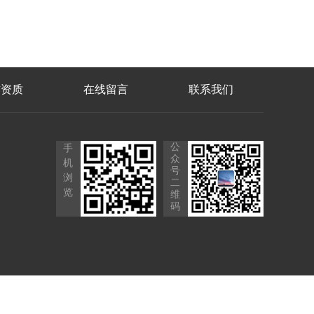
誉资质
在线留言
联系我们
公
手
众
机
号
浏
二
览
维
码