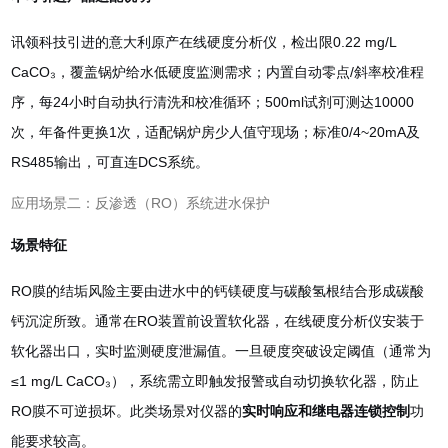
讯领科技引进的意大利原产在线硬度分析仪，检出限0.22 mg/L
CaCO₃，覆盖锅炉给水低硬度监测需求；内置自动零点/斜率校准程
序，每24小时自动执行清洗和校准循环；500ml试剂可测达10000
次，年备件更换1次，适配锅炉房少人值守现场；标准0/4~20mA及
RS485输出，可直连DCS系统。
应用场景二：反渗透（RO）系统进水保护
场景特征
RO膜的结垢风险主要由进水中的钙镁硬度与碳酸氢根结合形成碳酸
钙沉淀所致。通常在RO装置前设置软化器，在线硬度分析仪安装于
软化器出口，实时监测硬度泄漏值。一旦硬度突破设定阈值（通常为
≤1 mg/L CaCO₃），系统需立即触发报警或自动切换软化器，防止
RO膜不可逆损坏。此类场景对仪器的
实时响应和继电器连锁控制
功
能要求较高。