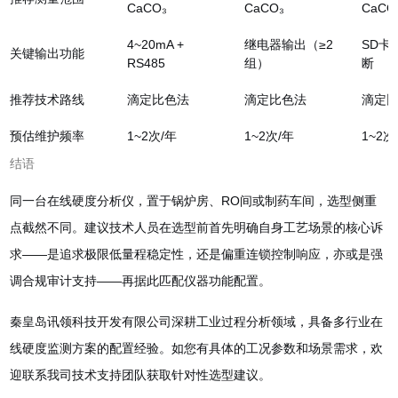
CaCO₃
CaCO₃
CaCO
4~20mA +
继电器输出（≥2
SD卡
关键输出功能
RS485
组）
断
推荐技术路线
滴定比色法
滴定比色法
滴定
预估维护频率
1~2次/年
1~2次/年
1~2次
结语
同一台在线硬度分析仪，置于锅炉房、RO间或制药车间，选型侧重
点截然不同。建议技术人员在选型前首先明确自身工艺场景的核心诉
求——是追求极限低量程稳定性，还是偏重连锁控制响应，亦或是强
调合规审计支持——再据此匹配仪器功能配置。
秦皇岛讯领科技开发有限公司深耕工业过程分析领域，具备多行业在
线硬度监测方案的配置经验。如您有具体的工况参数和场景需求，欢
迎联系我司技术支持团队获取针对性选型建议。