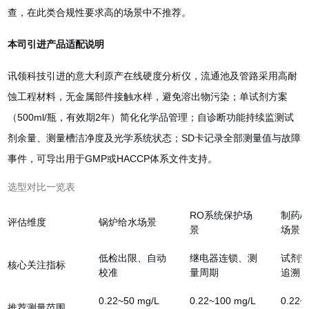
查，在此类合规性要求高的场景中不推荐。
本司引进产品适配说明
讯领科技引进的意大利原产在线硬度分析仪，流通池及管路采用高耐
蚀工程材料，无金属部件接触水样，避免溶出物污染；单试剂方案
（500ml/瓶，有效期2年）简化化学品管理；自诊断功能持续监测试
剂余量、测量槽洁净度及光学系统状态；SD卡记录全部测量值与故障
事件，可导出用于GMP或HACCP体系文件支持。
选型对比一览表
RO系统保护场
制药/
评估维度
锅炉给水场景
景
场景
低检出限、自动
继电器连锁、测
试剂
核心关注指标
校准
量周期
追溯
0.22~50 mg/L
0.22~100 mg/L
0.22~
推荐测量范围