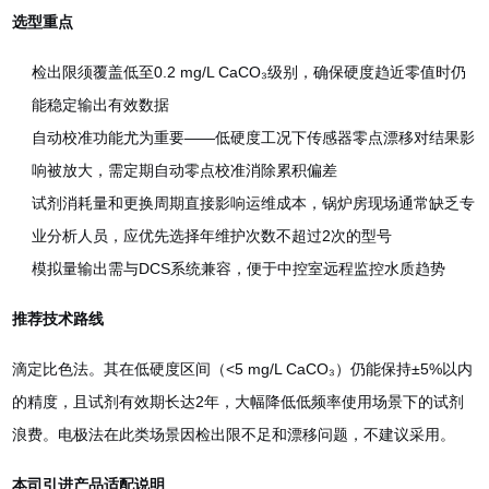
选型重点
检出限须覆盖低至0.2 mg/L CaCO₃级别，确保硬度趋近零值时仍
能稳定输出有效数据
自动校准功能尤为重要——低硬度工况下传感器零点漂移对结果影
响被放大，需定期自动零点校准消除累积偏差
试剂消耗量和更换周期直接影响运维成本，锅炉房现场通常缺乏专
业分析人员，应优先选择年维护次数不超过2次的型号
模拟量输出需与DCS系统兼容，便于中控室远程监控水质趋势
推荐技术路线
滴定比色法。其在低硬度区间（<5 mg/L CaCO₃）仍能保持±5%以内
的精度，且试剂有效期长达2年，大幅降低低频率使用场景下的试剂
浪费。电极法在此类场景因检出限不足和漂移问题，不建议采用。
本司引进产品适配说明