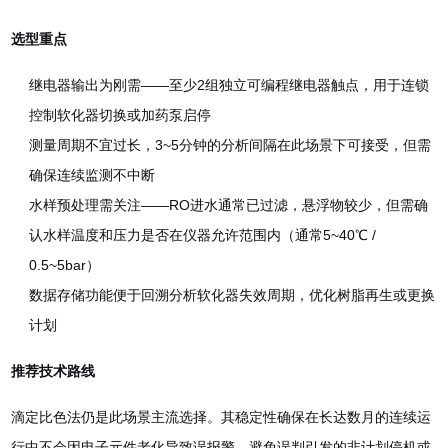
选型重点
继电器输出为刚需——至少2组独立可编程继电器触点，用于连锁
控制软化器切换或加药泵启停
测量周期不宜过长，3~5分钟的分析间隔在此场景下可接受，但需
确保连续监测不中断
水样预处理需关注——RO进水通常已过滤，悬浮物较少，但需确
认水样温度和压力是否在仪器允许范围内（通常5
~
40℃ /
0.5
~
5bar）
数据存储功能便于回溯分析软化器失效周期，优化树脂再生或更换
计划
推荐技术路线
滴定比色法仍是此场景主流选择。其稳定性确保在长达数月的连续运
行中不会因电子元件老化导致误报警，避免误判引发的非计划停机或