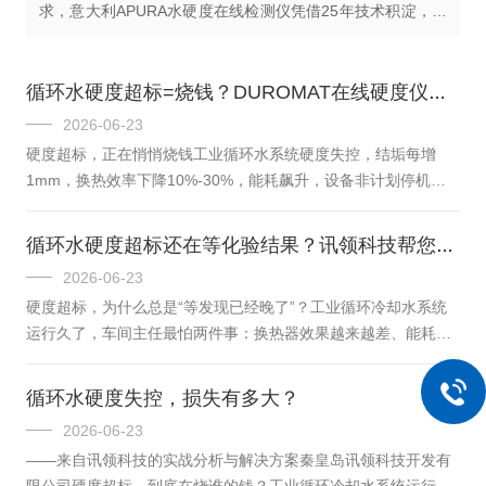
求，意大利APURA水硬度在线检测仪凭借25年技术积淀，以
四大核心技术优势，成为多行业水质管控的可靠选择，其
DUROMAT®系...
循环水硬度超标=烧钱？DUROMAT在线硬度仪，实时控垢
2026-06-23
硬度超标，正在悄悄烧钱工业循环水系统硬度失控，结垢每增
1mm，换热效率下降10%-30%，能耗飙升，设备非计划停机损
失巨大。传统人工取样，频率低、数据滞后，等化验结果出来，
垢已经长上了。DUROMAT在线硬度分析仪：三个痛点，一套方
循环水硬度超标还在等化验结果？讯领科技帮您把损失挡在结垢之前
案讯领科技引进意大利APURA进口DUROMAT系列，滴定比色
2026-06-23
法，量程0.22–534mg/LCaCO₃，检出限0.22mg/L。✅实时预
硬度超标，为什么总是“等发现已经晚了”？工业循环冷却水系统
警：测量周期最短5分钟，硬度逼近阈值即时报警，结垢前动手处
运行久了，车间主任最怕两件事：换热器效果越来越差、能耗往
理✅精准投加：在线数据指导加药，结垢率降低60%+，...
上蹿；设备突然停机抢修、生产节奏全乱套。这两件事，往往都
跟水里那个看不见摸不着的“硬度”有关。循环水系统运行中，水
循环水硬度失控，损失有多大？
分不断蒸发，钙、镁离子浓度持续升高。当硬度越过临界值，碳
2026-06-23
酸钙、硫酸钙就会在换热面、管壁上结晶沉积。行业数据显示，
——来自讯领科技的实战分析与解决方案秦皇岛讯领科技开发有
仅0.6毫米厚的垢层就能让传热效率下降约20%；水冷器结垢每增
限公司硬度超标，到底在烧谁的钱？工业循环冷却水系统运行久