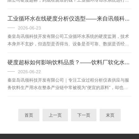
加1毫米，换热效率下降10%~15%，设备非计划停车单次损失高
了，车间主任最怕两件事：一是换热器效果越来越差，能耗往上
达数百万元。但真...
蹿；二是设备突然停机抢修，生产节奏全乱套。这两件事，往往
工业循环水在线硬度分析仪选型——来自讯领科技的实战建议
都跟水里那个看不见摸不着的"硬度"有关。循环水系统在运行
2026-06-23
中，水份不断蒸发，钙、镁离子浓度持续升高。当硬度越过临界
秦皇岛讯领科技开发有限公司工业循环水系统的硬度监测，技术
值，碳酸钙、硫酸钙就会在换热面、管壁上结晶沉积。行业数据
本身并不玄妙，但选型是否得当、设备是否可靠、数据是否经得
显示，仅0.6毫米厚的垢层就能让传热效率下降约20%，而水冷器
起追溯，直接关系到设备寿命、生产安全和合规底线。很多用户
结垢每增加1毫米，换热效率...
在实际运行中遇到的困扰，往往都能追溯到监测环节的不确定：
硬度超标如何影响饮料品质？——饮料厂软化水在线监测系统配置指南
数据准不准、设备稳不稳、维护烦不烦。讯领科技进入水质分析
2026-06-22
领域，就是为了提供可靠的数据支持，让水质管理有据可依。我
秦皇岛讯领科技开发有限公司｜专注工业过程分析仪表供应与服
们从技术人员的实际工作场景出发，结合意大利
务饮料生产用水在整条产业链中常被视为"便宜的原料"，却也是
APURADUROMAT系列在线分析仪的产品特性，整理了一份循环
影响产品品质和能耗成本的关键变量。饮料厂内软化水系统的硬
水硬度选型的思路，供选型参考。一、循环...
度控制不仅关系到锅炉设备的安全运行，更直接关联到终端产品
的口感一致性和稳定性。本文从饮料行业工艺特点出发，为技术
首页
上一页
下一页
末页
人员提供软化水硬度在线监测的专项选型与应用参考。一、饮料
厂用水场景解析饮料厂通常涉及两套相互独立但同等重要的用水
系统：1.锅炉给水系统饮料生产线中的杀菌机、灌装机、CIP清洗