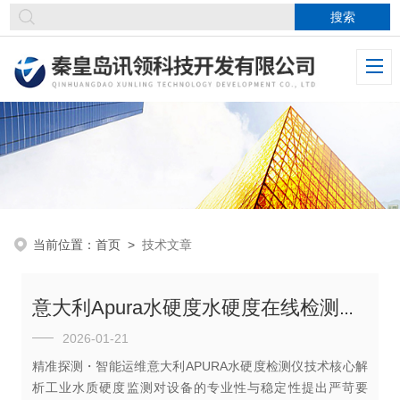
当前位置：
首页
>
技术文章
意大利Apura水硬度水硬度在线检测仪的技术优势是什么？
2026-01-21
精准探测・智能运维意大利APURA水硬度检测仪技术核心解
析工业水质硬度监测对设备的专业性与稳定性提出严苛要