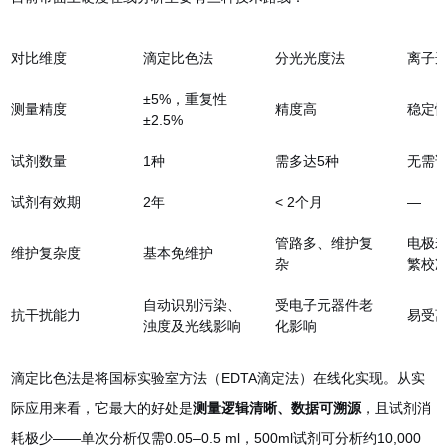
对比维度
滴定比色法
分光光度法
离子
±5%，重复性
测量精度
精度高
稳定
±2.5%
试剂数量
1种
需多达5种
无需
试剂有效期
2年
< 2个月
—
管路多、维护复
电极
维护复杂度
基本免维护
杂
繁校
自动识别污染、
受电子元器件老
抗干扰能力
易受
浊度及光线影响
化影响
滴定比色法是将国标实验室方法（EDTA滴定法）在线化实现。从实
际应用来看，它最大的好处是
测量逻辑清晰、数据可溯源
，且试剂消
耗极少——单次分析仅需0.05–0.5 ml，500ml试剂可分析约10,000