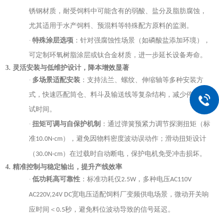
锈钢材质，耐受饲料中可能含有的弱酸、盐分及脂肪腐蚀，
尤其适用于水产饲料、预混料等特殊配方原料的监测。
·
特殊涂层选项
：针对强腐蚀性场景（如磷酸盐添加环境），
可定制环氧树脂涂层或钛合金材质，进一步延长设备寿命。
3. 灵活安装与低维护设计，降本增效显著
·
多场景适配安装
：支持法兰、螺纹、伸缩轴等多种安装方
式，快速匹配筒仓、料斗及输送线等复杂结构，减少停机调
试时间。
·
扭矩可调与自保护机制
：通过弹簧预紧力调节探测扭矩（标
准
），避免因物料密度波动误动作；滑动扭矩设计
10.0N·cm
（
）在过载时自动断电，保护电机免受冲击损坏。
30.0N·cm
4. 精准控制与稳定输出，提升产线效率
·
低功耗高可靠性
：标准功耗仅
，
多种电压
2.5W
AC110V
宽电压适配饲料厂变频供电场景，微动开关响
AC220V,
24V DC
应时间＜
秒，避免料位波动导致的信号延迟。
0.5