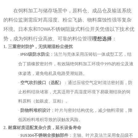
在饲料加工与储存场景中，原料仓、成品仓及输送系统
的料位监测需应对高湿度、粉尘飞扬、物料腐蚀性强等复杂
环境。日本东和
不锈钢阻旋式料位开关凭借以下技术优
TOWA
势，成为饲料行业高效、可靠的料位管理
理想选择
：
1. 三重密封防护，无惧潮湿粉尘侵扰
·
级防水防尘
：法兰与壳体采用压铸铝一体成型工艺，结
IP65
合丁腈橡胶密封件，有效隔绝饲料加工环境中
的粉尘及液
99%
体渗透，避免电机及电路受潮短路。
·
空气吹扫接口（选配）
：通过压缩空气定时清洁密封面，防
止粉料结块堵塞，尤其适用于高湿度环境下易吸潮结块的饲
料原料（如麸皮、豆粕）。
·
防物料堆积设计
：叶片与密封结构优化，减少物料滞留，降
低因粉料堆积导致的误触发风险。
2. 耐腐材质适配复杂介质，延长设备寿命
·
不锈钢全接触部件
：主轴、叶片及法兰采用食品级不
SUS304