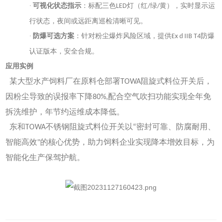
·
可视化状态指示
：标配三色
灯（红
绿
黄），实时显示运
LED
/
/
行状态，夜间或远距离巡检清晰可见。
·
防爆可选方案
：针对粉尘爆炸风险区域，提供
防爆
Ex d IIB T4
认证版本，安全合规。
应用实例
某大型水产饲料厂在原料仓部署
阻旋式料位开关后，
TOWA
因粉尘导致的误报率下降
配合空气吹扫功能实现全年免
80%
,
拆洗维护，年节约运维成本
降低
。
东和
不锈钢阻旋式料位开关以
密封可靠、防腐耐用、
TOWA
“
智能高效
的核心优势，助力饲料企业实现降本增效目标，为
"
智能化生产保驾护航。