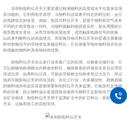
东和制电料位开关主要是通过检测物料的高度或水平位置来实现
其功能的。它利用电学原理，当物料到达或离开特定的料位时，会引
起电路状态的改变。例如，电容式料位开关，是基于物料和空气具有
不同的介电常数这一特性。当物料接触到电容探头时，探头周围的介
电常数发生变化，从而导致电容值改变，进而触发电路信号的转换，
以此来判断料位的高低情况。而射频导纳式料位开关则是通过测量物
料对射频信号的导纳变化来确定料位，它在测量导电性物料或存在挂
料现象的物料时具有独特的优势。
制电料位开关在众多行业有着广泛的应用。在粮食仓储行业，它
可以精确地检测粮仓内粮食的料位，确保粮食的存储安全并且合理安
排进出库。如果料位过高，可能会导致粮仓结构承受过大压力，而过
低则可能影响正常的供应流程。在化工行业，许多腐蚀性、易燃易爆
的物料储存和反应容器都需要制电料位开关来监测。它能及时反馈物
料的余量，防止物料溢出造成危险或者因为物料不足影响生产流程。
在矿业领域，制电料位开关用于监测矿仓中的矿石料位，有助于优化
开采、运输和加工的流程安排。