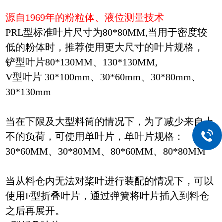
源自
1969
年的粉粒体、液位测量技术
PRL
型标准叶片尺寸为
80*80MM,
当用于密度较
低的粉体时，推荐使用更大尺寸的叶片规格，
铲型叶片
80*130MM
、
130*130MM,
V
型叶片
30*100mm
、
30*60mm
、
30*80mm
、
30*130mm
当在下限及大型料筒的情况下，为了减少来自上
不的负荷，可使用单叶片，单叶片规格：
30*60MM
、
30*80MM
、
80*60MM
、
80*80MM
当从料仓内无法对桨叶进行装配的情况下，可以
使用
F
型折叠叶片，通过弹簧将叶片插入到料仓
之后再展开。