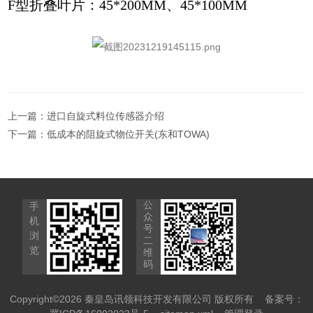
F
型折叠叶片：
45*200MM
、
45*100MM
上一篇：
进口自旋式料位传感器介绍
下一篇：
低成本的阻旋式物位开关(东和TOWA)
公
手
众
机
号
浏
二
览
维
码
Copyright©2026 秦皇岛讯领科技开发有限公司 版权所有
备案号：