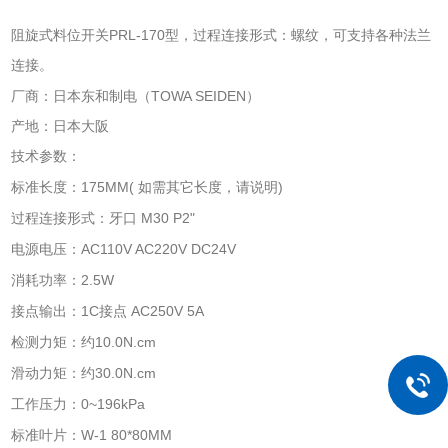
PRL-170
阻旋式料位开关
型，过程连接形式：螺纹，可支持各种法兰
连接。
TOWA SEIDEN
厂商：日本东和制电（
）
产地：日本大阪
技术参数：
175MM(
)
标准长度：
如需其它长度，请说明
M30 P2"
过程连接形式：牙口
AC110V AC220V DC24V
电源电压：
2.5W
消耗功率：
1C
AC250V 5A
接点输出：
接点
10.0N.cm
检测力矩：约
30.0N.cm
滑动力矩：约
0~196kPa
工作压力：
W-1 80*80MM
标准叶片：